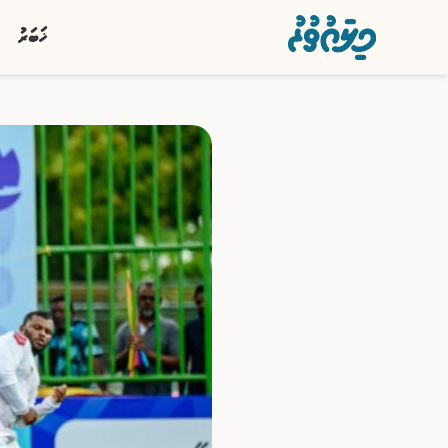
ޚަބަރު
ޚަބަރު
ސިޔާސީ
ރިޕޯޓު
ކުޅިވަރު
އަތޮޅުތަކުން
ވާހަކަ