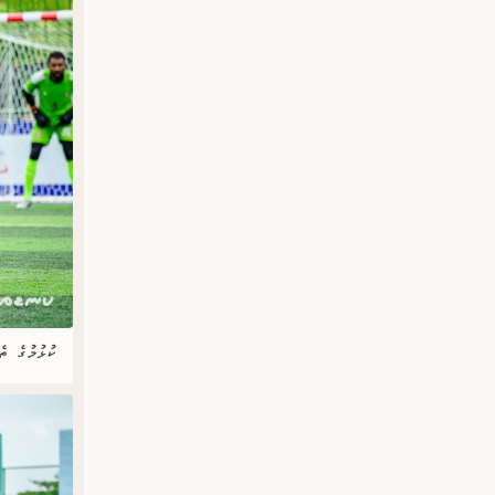
ކުޅުމުގެ ތ