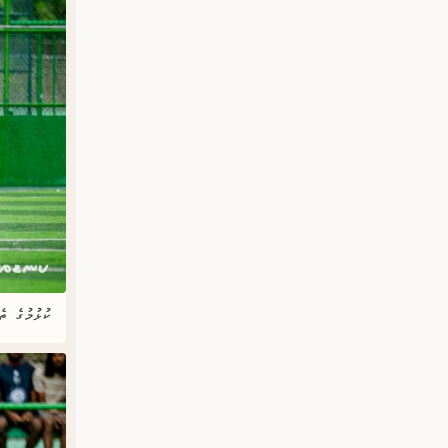
ކުޅުމުގެ ތ