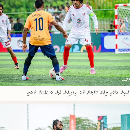
ެރެއިން މަރޮށި ޓީމުގެ ކެޕްޓަން ބޯޅަ ހިފައިގެން ދާން މަސައްކަތް ކުރަނީ