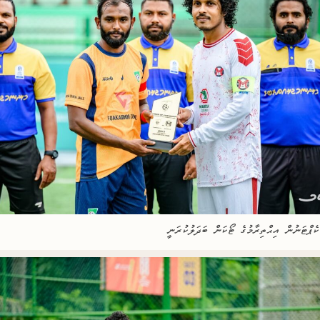
ެޕްޓަނުން އިޙްތިރާމުގެ ޓޯކަން ބަދަލުކުރަނީ