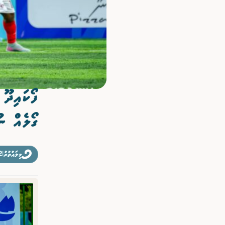
ވިޔަފާރި
ފޮޓޯއިން ޚަބަރު
ފޯކައިދޫ
ގޯލެއް ނު
މިލައުތުރު
|
12 އޮ