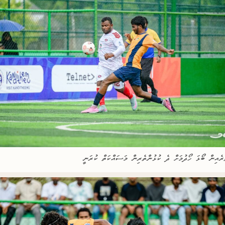
ެރެއިން ބޯޅަ ހޯދުމަށް ދެ ކުޅުންތެރިން މަސައްކަތް ކުރަނީ