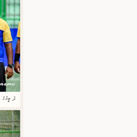
ދެ ޓީމުގެ ކ