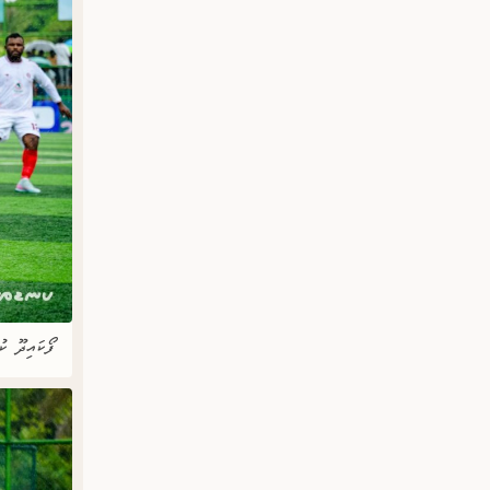
ފޯކައިދޫ ކު