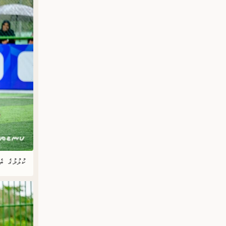
ކުޅުމުގެ ތެ