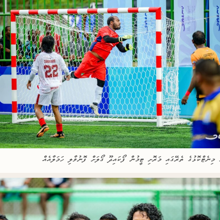
 މިނެޓްކޮޅުގެ ތެރޭގައި މަރޮށި ޓީމުން ފޯކައިދޫ ގޯލަށް ފޮނުވާލި ހަމަލާއެއް