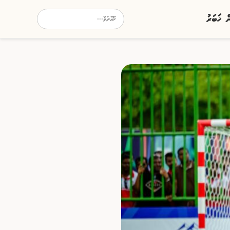
ން ޚަބަރު