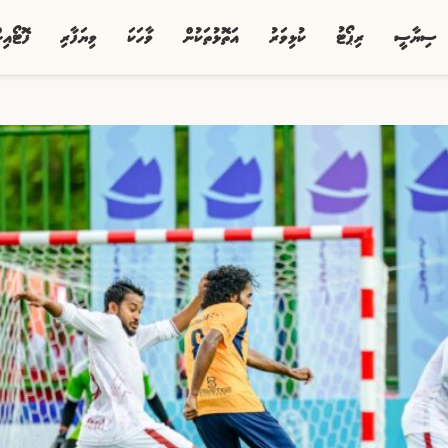
ސިޔާސީ
ރިޕޯޓު
ކުޅިވަރު
އަތޮޅުތަކުން
ވާހަކަ
ވިޔަފާރި
ފޮޓޯއި