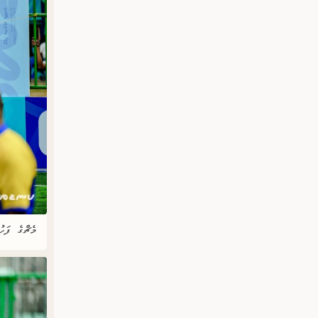
މެޗްގެ ފަހު