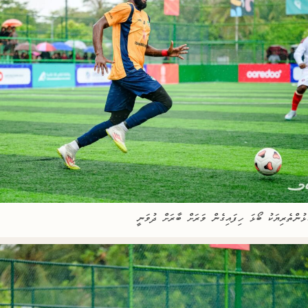
ޅުންތެރިޔަކު ބޯޅަ ހިފައިގެން ވަރަށް ބާރަށް ދުވަނީ