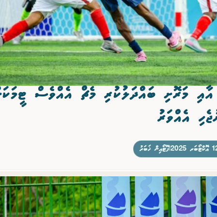
 އާއި މަރޮށި ބައްދަލުކުރި މެޗް އެއްވެސް ޓީމަކަށ
ޖެހި އެއްވަރު
ކްޓޯބަރ 2025
|
ފޮޓޯއިން ޚަބަރު