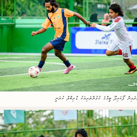
ރެއިން ފޯކައިދޫ ޓީމްގެ ކުޅުންތެރިއަކު ޑްރިބްލް ކުރަނީ