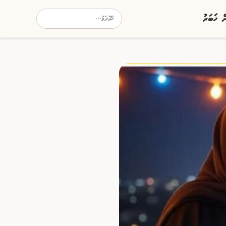
ން ޚަބަރު