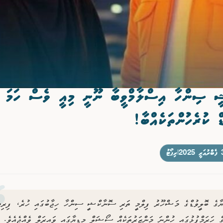
 ސިންހާ އިސްލާމްވީބާ ނޫނީ މިއީ ވެސް ހަމަ އ
ް ކުރެހުންތަކެއްބާ!
ަރީ 2025
|
ރިޕޯޓު
ޔާގެ ބޮލީވުޑްގެ މަޝްހޫރު ފިލްމީ ތަރި ސޮނާކްޝީ ސިންހާ ހިޖާބުގައި ހުރެ، ފިރިމީ
ގެ ހަރަމްފުޅުގައި ހުންނަ މަންޒަރުތަކެއް ސޯޝަލް މީޑިޔާގައި ވައިރަލް ވެއްޖެއެވެ.