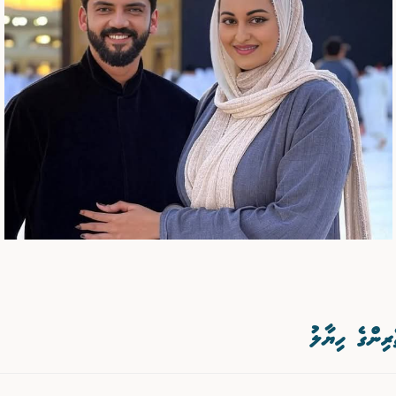
ރިންގެ ހިޔާލު