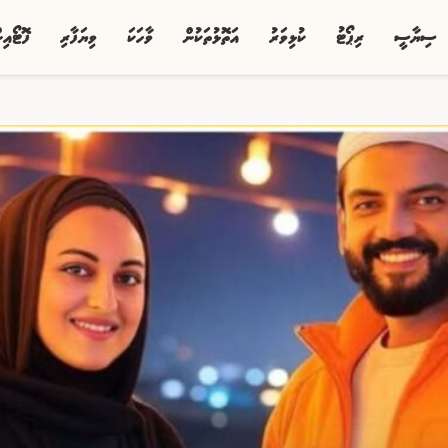
ސިޔާސީ
ރިޕޯޓު
ކުޅިވަރު
އަތޮޅުތަކުން
ވާހަކަ
ވިޔަފާރި
ފޮޓޯއި