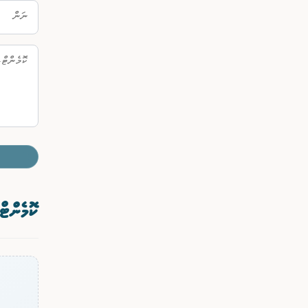
ކޮމެންޓް