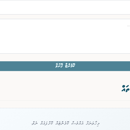
ކޮމެންޓް ފޮނުވާ
ތައް
މިހާތަނަށް އެއްވެސް ކޮމެންޓެއް ކޮށްފައެއް ނެތް.