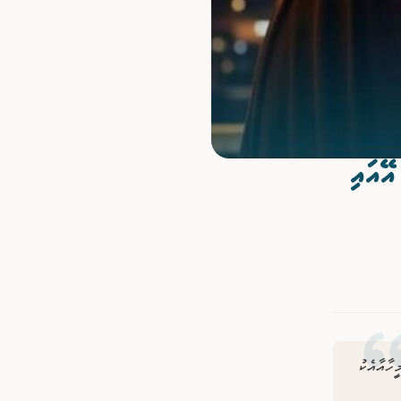
ޭއައި
ހާއާއެކު