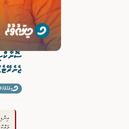
ވިޔަފާރި
ފޮޓޯއިން ޚަބަރު
ސޮނާކްޝީ
ޖެނެރޭޓެޑ
މިލައުތުރު
|
3 ފެބްރުއ
އިންޑި
މައްކާ