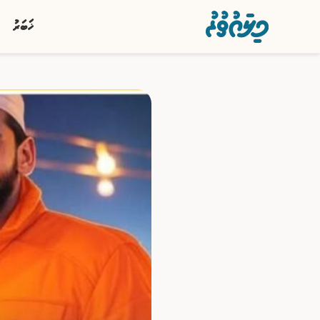
ޚަބަރު
ޚަބަރު
ސިޔާސީ
ރިޕޯޓު
ކުޅިވަރު
އަތޮޅުތަކުން
ވާހަކަ