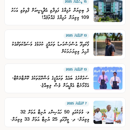
15 ޑިސެމްބަރު 2025
ވިޔަފާރި
ދެ ބިލިޔަން ރުފިޔާގެ ފައިދާވި އެޗްޑީސީއަށް ފާއިތުވި އަހަރު
109 މިލިޔަން ރުފިޔާގެ ގެއްލުމެއް!
ފޮޓޯއިން ޚަބަރު
13 ނޮވެމްބަރު 2025
ފޯކައިދޫ އުސްފަސްގަނޑު ތަރައްޤީ ކުރުމުގެ މަސައްކަތަކާއެކު
ނާހިދު މިލިޔަނަރަކަށް
13 ނޮވެމްބަރު 2025
ސަރުކާރުގެ ބައެއް ތަރައްޤީގެ މަޝްރޫޢުތަކުގެ ކޮންޓްރެކްޓް،
އެގްރޯނެޓް އެމްޑީއަށް ވެސް ލިބިއްޖެ.
7 ނޮވެމްބަރު 2025
މ. މުލަކުގައި 50 ހައުސިންގ ޔުނިޓް އަޅަން 32
މިލިޔަން، ދ. މީދޫގައި 25 ޔުނިޓް އަޅަން 33 މިލިޔަން.