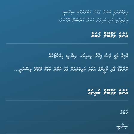
މިލައުތުރަކީ އެންމެ ފަހުގެ ޚަބަރުތަކާއި ސިޔާސީ،
އިޖުތިމާޢީ އަދި ކުޅިވަރު ޚަބަރު ގެނެސްދޭ ނޫހެކެވެ.
އެންމެ މަޤުބޫލު ޚަބަރު
އާމިރާ އަކީ ވެސް މިހާރު ސީނިޔަރ ސިޔާސީ ޑިރެކްޓަރެއް
ރޮނާލްޑޯ އާއި ޖޯޖީނާގެ އަލަތު ކައިވެންޏަށް ފަހު ކުރާނެ ކަމަކާ ދޭތެރޭ ވިސްނަނީ…
އެންމެ މަގުބޫލު ބައިތައް
ޚަބަރު
ސިޔާސީ