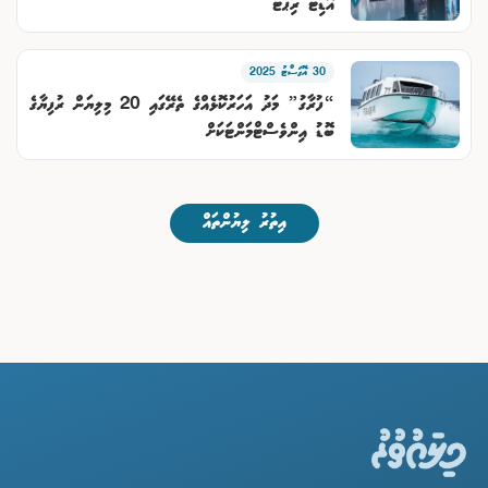
އޮޑިޓް ރިޕޯޓު
30 އޮގަސްޓު 2025
“ފުރާގު” މަދު އަހަރުކޮޅެއްގެ ތެރޭގައި 20 މިލިޔަން ރުފިޔާގެ
ބޮޑު އިންވެސްޓްމަންޓަކަށް
އިތުރު ލިޔުންތައް