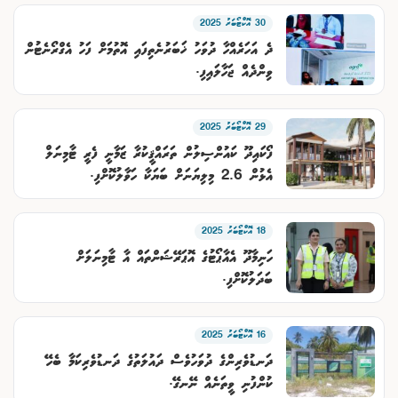
30 އޮކްޓޯބަރު 2025
ދެ އަހަރެއްހާ ދުވަހު ޚަބަރުނެތިފައި އޮތުމަށް ފަހު އެގްރޯނެޓުން
ވިންދެއް ޖަހާލައިފި.
29 އޮކްޓޯބަރު 2025
ފޯކައިދޫ ކައުންސިލުން ތަރައްޤީކުރާ ޒަމާނީ ފެރީ ޓާމިނަލް
އެޅުން 2.6 މިލިޔަނަށް ބަޔަކާ ހަވާލުކޮށްފި.
18 އޮކްޓޯބަރު 2025
ހަނިމާދޫ އެއާޕޯޓުގެ އޮޕަރޭޝަންތައް އާ ޓާމިނަލަށް
ބަދަލުކޮށްފި.
16 އޮކްޓޯބަރު 2025
ދަނޑުވެރިންގެ ދުވަހުވެސް ދައުލަތުގެ ދަނޑުވެރިކަމާ ބެހޭ
ކުންފުނި ވީތަނެއް ނޭނގޭ.