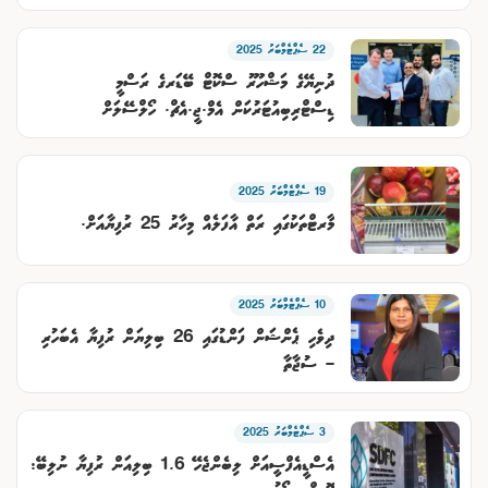
22 ސެޕްޓެމްބަރު 2025
ދުނިޔޭގެ މަޝްހޫރު ސްކޮޓް ބޭޑަރގެ ރަސްމީ
ޑިސްޓްރިބިއުޓަރުކަން އެމް.ޖީ.އެޗް. ހޯލްސޭލަށް
19 ސެޕްޓެމްބަރު 2025
މާރޓްތަކުގައި ރަތް އާފަލެއް މިހާރު 25 ރުފިޔާއަށް.
10 ސެޕްޓެމްބަރު 2025
ދިވެހި ޕެންޝަން ފަންޑުގައި 26 ބިލިޔަން ރުފިޔާ އެބަހުރި
– ސުޖާތާ
3 ސެޕްޓެމްބަރު 2025
އެސްޑީއެފްސީއަށް ލިބެންޖެހޭ 1.6 ބިލިއަން ރުފިޔާ ނުލިބޭ: