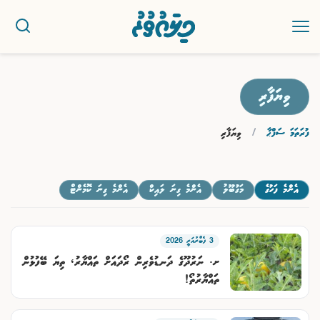
ޚަބަރު
ވިޔަފާރި
4 ޖޫން 2026
ސިޔާސީ
ފުރަތަމަ ސަފްޙާ
/
ވިޔަފާރި
ހޮލިސްޓިކް ހިޖާމާއިން ށ. މިލަންދޫގައި ހިޖާމާ ސެޝަންތަކެއް ބާއްވަނީ..
ރިޕޯޓު
އެންމެ ފަހުގެ
މަގުބޫލު
އެންމެ ގިނަ ލައިކް
އެންމެ ގިނަ ކޮމެންޓް
ކުޅިވަރު
3 ފެބްރުއަރީ 2026
އަތޮޅުތަކުން
ށ. ނަރުދޫގެ ދަނޑުވެރިން ރޯދައަށް ތައްޔާރު، ތިޔަ ބޭފުޅުން
ތައްޔާރުތޯ!
ވާހަކަ