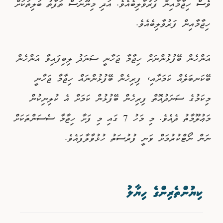
ވެސް ހިޖާމާއިން ފަރުވާލިބެއެވެ. އަދި މިނޫނަސް ތަފާތު ބަލިތަކަށް
ހިޖާމާއިން ފަރުވާލިބެއެވެ.
އަންހެން ބޭފުޅުންނަށް ހިޖާމާ ޖަހާނީ ސަނަދު ލިބިފައިވާ އަންހެން
ބޭކަނބަލެއް ކަމަށާއި، ފިރިހެން ބޭފުޅުންނައް ހިޖާމާ ޖަހާނީ
މިކަމުގެ ސަނަދުއޮތް ފިރިހެން ބޭފުޅުން ކަމަށް އެ ކުލިނިކުން
މަޢުލޫމާތު ދެއެވެ. މި މަހު 7 ގައި މި ފަށާ ހިޖާމާ ސެސަންތަކަށް
ނަން ނޯޓްކުރުމަށް ވަނީ ފުރުސަތު ހުޅުވާލާފައެވެ.
ކިޔުންތެރިންގެ ހިޔާލު