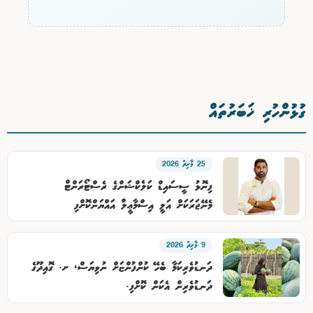
ގުޅުންހުރި ޚަބަރުތައް
25 މާރިޗު 2026
ފިނޮޅު ސީސައިޑް ކަލެކްޝަންގެ ރެސްޓޯރަންޓް
މެނޭޖަރަކަށް އަލީ އިސްމާޢީލް އައްޔަންކޮށްފި
9 މާރިޗު 2026
ދަނޑުވެރިކަމާ ބެހޭ ކުންފުންޏަށް ނުވިޔަސް، ށ. ގޮއިދޫގެ
ދަނޑުވެރިން އެކަން ކޮށްފި.