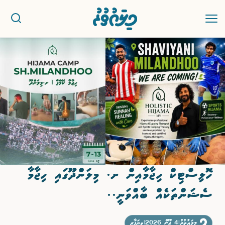
ޚަބަރު
ސިޔާސީ
ރިޕޯޓު
ކުޅިވަރު
ހޮލިސްޓިކް ހިޖާމާއިން ށ. މިލަންދޫގައި ހިޖާމާ
އަތޮޅުތަކުން
ސެޝަންތަކެއް ބާއްވަނީ..
ވާހަކަ
މިލައުތުރު
|
4 ޖޫން 2026
|
ވިޔަފާރި