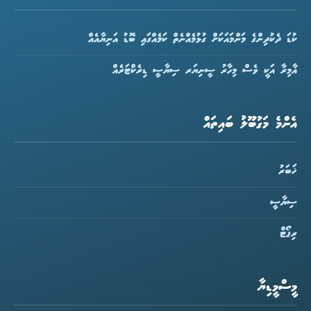
ކުޑަ ދެކުދިންގެ މަންމައަކަށް ގުޅުމެއްނެތް ކަމެއްގައި ބޮޑު އަނިޔާއެއް
އާމިރާ އަކީ ވެސް މިހާރު ސީނިޔަރ ސިޔާސީ ޑިރެކްޓަރެއް
އެންމެ މަގުބޫލު ބައިތައް
ޚަބަރު
ސިޔާސީ
ރިޕޯޓް
މީސްމީޑިޔާ