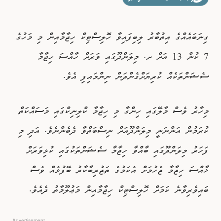
ވިޔަފާރި
ގިނަބައެއްގެ އިތުބާރު ލިބިފައިވާ ހޮލިސްޓިކް ހިޖާމާއިން މި މަހުގެ
ފޮޓޯއިން ޚަބަރު
7 ކުން 13 އަށް ށ. މިލަންދޫގައި ވަރަށް ހާއްސަ ހިޖާމާ
ސެޝަންތަކެއް ކުރިޔަށްގެންދަން ނިންމައިފި އެވެ.
މިހާރު ވެސް މާލޭގައި ހިންގާ މި ހިޖާމާ ކްލިނިކްގައި މަސައްކަތް
ކުރަމުން އަންނަނީ މިލަންދޫއަށް ނިސްބަތްވާ ދެބެންނެވެ. އަދި މި
ފަހަރު މިލަންދޫގައި ބާއްވާ ހިޖާމާ ސެޝަންތަކުގައި ކުޅިވަރަށް
ޚާއްސަ ހިޖާމާ ޖެހުމަށް އެކަމުގެ ތަޖުރިބާކާރު ބޭފުޅެއް ވެސް
ބައިވެރިވާނެ ކަމަށް ހޮލިސްޓިކް ހިޖާމާއިން މަޢުލޫމާތު ދެއެވެ.
Advertisement