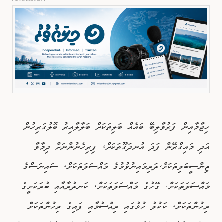
ހިޖާމާއިން ފަރުވާލިބޭ ބައެއް ބަލިތަކަށް ބަލާލާއިރު ބޮލުގަރިހުން
އަދި މައިގްރޭން ފަދަ އުނދަގޫތަކަށް، ފިރިހެނުންނަށް ދިމާވާ
ޖިންސީބަލިތަކަށް،ދަރިމައިނުވުމުގެ މައްސަލަތަކަށް، ސައިނަސްގެ
މައްސަލަތަކަށް، ގޭހުގެ މައްސަލަތަކަށް، ކަނދުރާއާއި ބުރަކަށީގެ
ރިހުންތަކަށް، ކަކުލު ހުޅުގައި ރިއްސުމާއި ފައިގެ ރިހުންތަކަށް