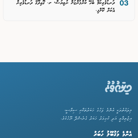
ދަނޑުވެރިކަމާ ބެހޭ ކުންފުންޏަށް ނުވިޔަސް، ށ. ގޮއިދޫގެ ދަނޑުވެރިން
އެކަން ކޮށްފި.
މިލައުތުރަކީ އެންމެ ފަހުގެ ޚަބަރުތަކާއި ސިޔާސީ،
އިޖުތިމާޢީ އަދި ކުޅިވަރު ޚަބަރު ގެނެސްދޭ ނޫހެކެވެ.
އެންމެ މަޤުބޫލު ޚަބަރު