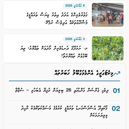
8 ފެބްރުއަރީ 2026
ފަތުރުވެރިންގެ އަދަދު އިތުރު ވިޔަސް ތަރައްޤީގެ
މަޝްރޫޢުތަކެއް އަދިވެސް ނުފެށޭ.
3 ފެބްރުއަރީ 2026
ށ. ނަރުދޫގެ ދަނޑުވެރިން ރޯދައަށް ތައްޔާރު، ތިޔަ
ބޭފުޅުން ތައްޔާރުތޯ!
މިކެޓަގަރީގެ އެންމެމަގުބޫލު ޚަބަރުތައް
ދިވެހި ޕެންޝަން ފަންޑުގައި 26 ބިލިޔަން ރުފިޔާ އެބަހުރި – ސުޖާތާ
ފޯކައިދޫ އުސްފަސްގަނޑު ތަރައްޤީ ކުރުމުގެ މަސައްކަތަކާއެކު ނާހިދު
މިލިޔަނަރަކަށް