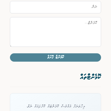
ކޮމެންޓް ފޮނުވާ
ކޮމެންޓްތައް
މިހާތަނަށް އެއްވެސް ކޮމެންޓެއް ކޮށްފައެއް ނެތް.