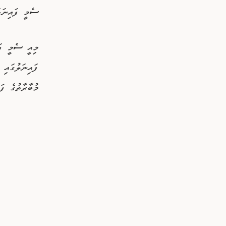
ސެމީ ފައިނަލަ
މުބާރާތުގެ ފަ