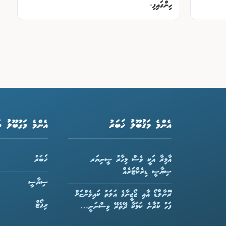
ހިންގައިފި.
އެންމެ މަޤުބޫލު ޚަބަރު
އެންމެ މަގުބޫލު ބ
އާމިރާ އަކީ ވެސް މިހާރު ސީނިޔަރ
ޚަބަރު
ސިޔާސީ ޑިރެކްޓަރެއް
ސިޔާސީ
ރޮނާލްޑޯ އާއި ޖޯޖީނާގެ އަލަތު ކައިވެންޏަށް
ރިޕޯޓް
ފަހު ކުރާނެ ކަމަކާ ދޭތެރޭ ވިސްނަނީ…