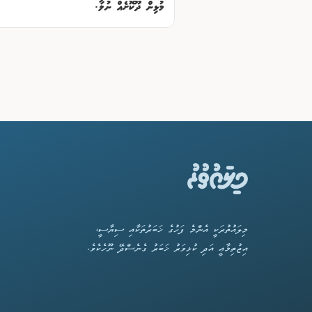
މުޅިން ދޫކޮށެއް ނުލާ.
މިލައުތުރަކީ އެންމެ ފަހުގެ ޚަބަރުތަކާއި ސިޔާސީ،
އިޖުތިމާޢީ އަދި ކުޅިވަރު ޚަބަރު ގެނެސްދޭ ނޫހެކެވެ.