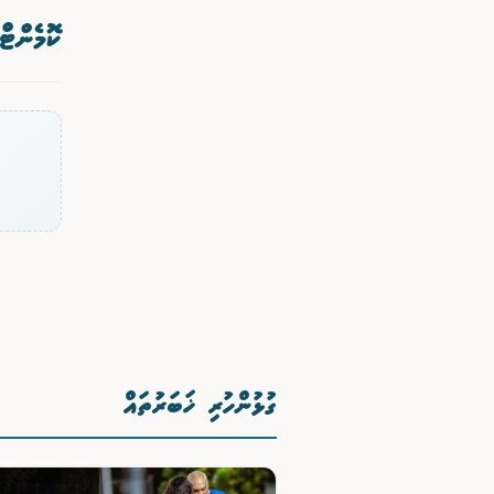
ކޮމެންޓް
ގުޅުންހުރި ޚަބަރުތައް