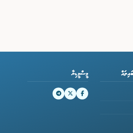
ައިތައް
މީސްމީޑިޔާ