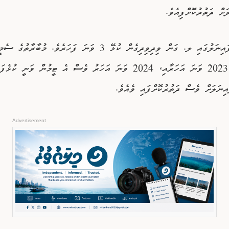
ށް ދަތުރުކޮށްފިއެވެ.
މިއީ ސެމީ ފައިނަލުގައި ލ. ގަން ވިދިވިދިގެން ކުޅޭ 3 ވަނަ ފަހަރެވެ. މުބާރާތުގެ ސެމ
ފައިނަލުގައި 2023 ވަނަ އަހަރާއި، 2024 ވަނަ އަހަރު ވެސް އެ ޓީމުން ވަނީ ކ
އިނަލަށް ވެސް ދަތުރުކޮށްފައި ވެއެވެ.
Advertisement