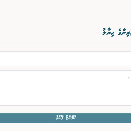
ރިންގެ ހިޔާލު
ކޮމެންޓް ފޮނުވާ