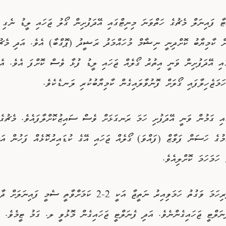
ޓާ ފައިނަލް މެޗުގެ ހަތްވަނަ މިނިޓްގައި އޭދަފުށިން ގޯލު ޖަހައި ލީޑު ނެގި 
އި އޭދަފުށިން ވަނީ އިތުރު ގޯލެއް ޖަހައި ލީޑު ފުޅާ ވެސް ކޮށްފަ އެވެ. އެއ
ަމަޖެހިލާފައި ގޯލަށް ފޮނުވާލައިގެން ކާމިޔާބުކުރި ލަނޑެކެވެ.
މުގެ ހަސަން ފަވާޒް (ފައްވަ) ގޯލެއް ޖަހައި އޭގެ ކުޑައިރުކޮޅެއް ފަހުން އަނ
 ހަމަހަމަ ކޮށްލިއެވެ.
މި މެޗުގެ ފުރިހަމަ ވަގުތު ހަމަވިއިރު ނަތީޖާ އަކީ 2-2 ކަމަށްވާތީ ސެމީ ފައި
ަލްޓީ ޖަހައިގެންނެވެ. އަދި ފެނަލްޓީ ޖަހައިގެން މޮޅުވީ ލ. ގަމު ޓީމެވެ.