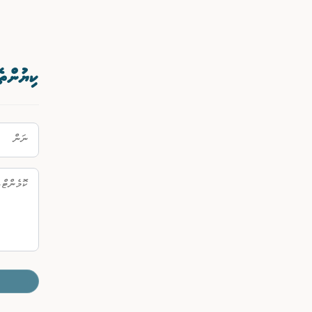
ކިޔުންތެ