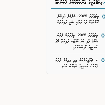
މިކެޓަގަރީގެ އެންމެމަގުބޫލު ޚަބަރުތައް
މިލައުތުރު 2025: އެންމެން ހައިރާން
ކޮށްލުމަށް ފަހު މަރޮށި ސެމީ ފައިނަލަށް
މިލައުތުރު 2025: މިހާތަނަށް ފެނުުނު
އެންމެ ފޯރި ގަދަ ކުއާޓަރ ފައިނަލް މެޗު
ކަނޑިތީމު ކާމިޔާބުކޮށްފި.
ށ. ޗެމްޕިއަންކަން ވިދި ވިދިގެން ދެވަނަ
ފަހަރަށް ކަނޑިތީމު ކާމިޔާބު ކޮށްފި.