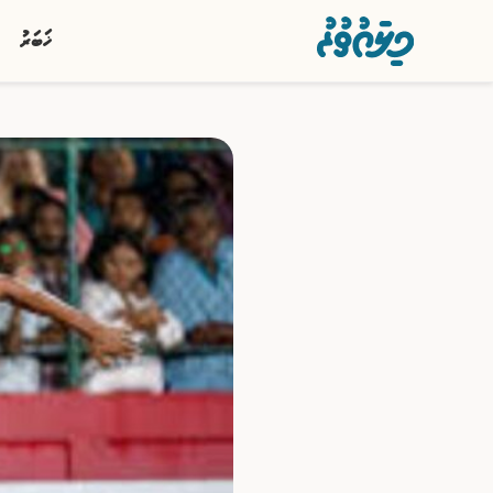
ޚަބަރު
ޚަބަރު
ސިޔާސީ
ރިޕޯޓު
ކުޅިވަރު
އަތޮޅުތަކުން
ވާހަކަ