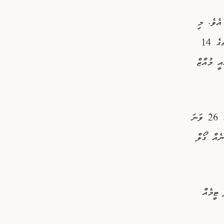
އެވެ. މި
ގޯލު އެ ޓީމަށް ކާމިޔާބު ކޮށްދިނީ ނިޝާމް މުހައްމަދު ރަޝީދު (ޕޮގްބާ) އެވެ. އަދި މެޗުގެ 14
ީ މުއާޒް
ދެވަނަ ހާފުގައި ގަމުން ވަނީ އޭދަފުށި ހަމަ ރަނގަޅަށް ވެސް ސައިޒުކޮށްލާފައެވެ. މެޗުގެ 26 ވަނަ
ެއް ގޯލް
ނަލަށް ދާ ޓީމެއް