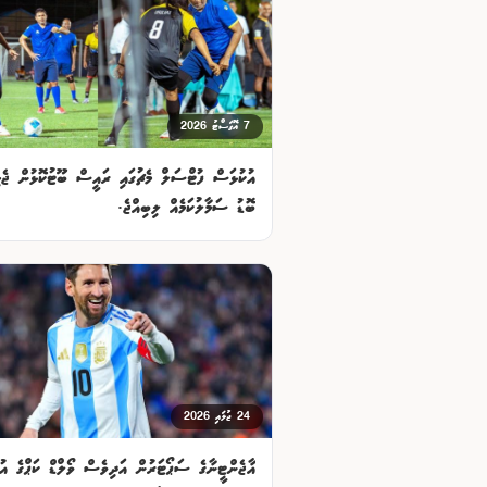
7 އޮގަސްޓު 2026
އުކުޅަސް ފުޓްސަލް މެޗުގައި ރައީސް ބޫޓުކޮޅުން ޖެހި
ބޮޑު ސަމާލުކަމެއް ލިބިއްޖެ.
24 ޖުލައި 2026
އާޖެންޓީނާގެ ސަޕޯޓަރުން އަދިވެސް ވޯލްޑް ކަޕްގެ އުނ