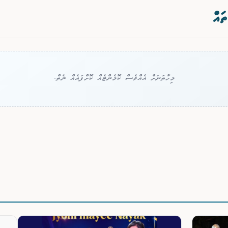
ތައް
މިހާތަނަށް އެއްވެސް ކޮމެންޓެއް ކޮށްފައެއް ނެތް.