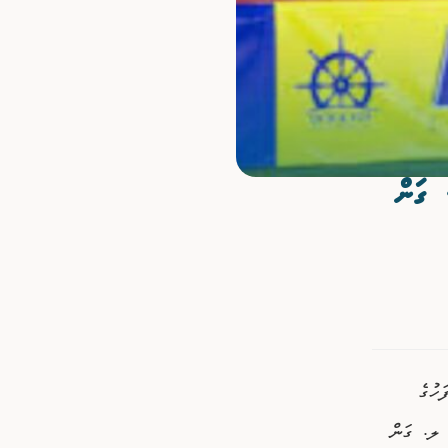
 ގަން
ންމެ ފަހުގެ
އިވާ ލ. ގަން