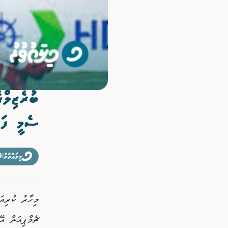
ވިޔަފާރި
ފޮޓޯއިން ޚަބަރު
ބުރެޒިލް
ސެމީ ފައ
މިލައުތުރު
|
19 ފެ