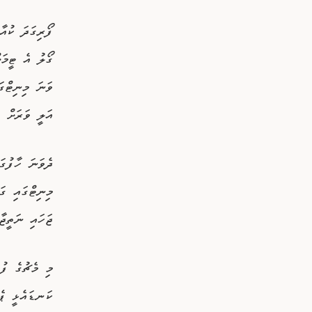
ފޯރިގަދަ ކުއާ
ވަނަ މިނިޓްގަ
އަލީ ވަރަށް ހ
މިނިޓްގައި ގަ
ޖަހައި ނަތީޖާ
ކަނޑައެޅީ ޕެނ