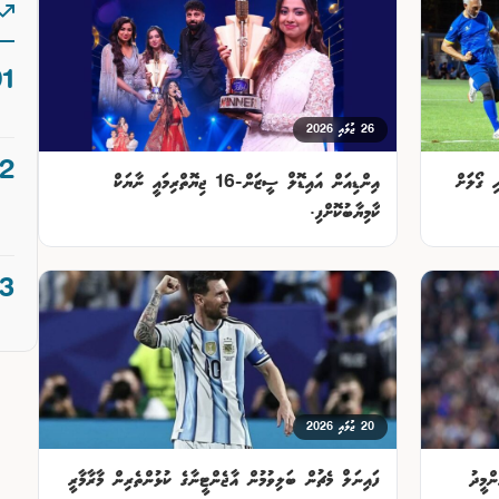
26 ޖުލައި 2026
 ގޯލަަށް
އިންޑިއަން އައިޑޮލް ސީޒަން-16 ޖިޔޮތްރިމައީ ނާޔަކް
ކާމިޔާބުކޮށްފި.
20 ޖުލައި 2026
ްމީދު
ފައިނަލް މެޗުން ބަލިވުމުން އާޖެންޓީނާގެ ކުޅުންތެރިން މާރާމާރީ