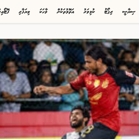
ސިޔާސީ
ރިޕޯޓު
ކުޅިވަރު
އަތޮޅުތަކުން
ވާހަކަ
ވިޔަފާރި
ފޮޓޯއި