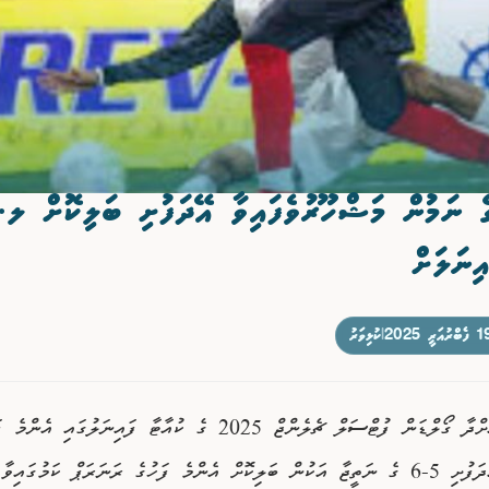
ގެ ނަމުން މަޝްހޫރުވެފައިވާ އޭދަފުށި ބަލިކޮށް ލ.
ިނަލަށް
ބްރުއަރީ 2025
|
ކުޅިވަރު
މިހާރު ކުރިއަށްދާ ގޯލްޑަން ފުޓްސަލް ޗެލެންޖް 2025 ގެ ކުއާޓާ ފައިނަލުގައި އެ
ޗެމްޕިއަން އޭދަފުށި 5-6 ގެ ނަތީޖާ އަކުން ބަލިކޮށް އެންމެ ފަހުގެ ރަނަރަޕް ކަމުގަ