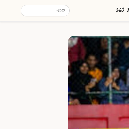
ން ޚަބަރު