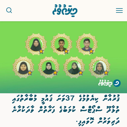
ޚަބަރު
ސިޔާސީ
ރިޕޯޓު
ކުޅިވަރު
ޤުރުއާން ކިޔެވުމުގެ 37ވަނަ ޤައުމީ މުބާރާތުގައި
އަތޮޅުތަކުން
ތުޅާދޫ ސްޕޯޓްސް ކުލަބުގެ ފަރާތުން ވާދަކުރާނެ
ވާހަކަ
ދަރިވަރުން ހޮވައިފި.