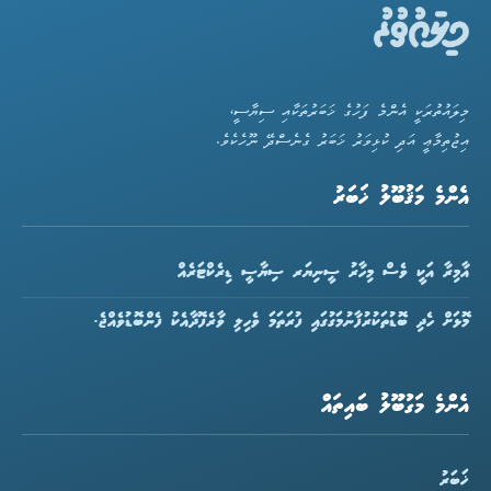
މިލައުތުރަކީ އެންމެ ފަހުގެ ޚަބަރުތަކާއި ސިޔާސީ،
އިޖުތިމާޢީ އަދި ކުޅިވަރު ޚަބަރު ގެނެސްދޭ ނޫހެކެވެ.
އެންމެ މަޤުބޫލު ޚަބަރު
އާމިރާ އަކީ ވެސް މިހާރު ސީނިޔަރ ސިޔާސީ ޑިރެކްޓަރެއް
މޮޅަށް ހެދި ބޮޑުތަކުރުފާނުމަގުގައި ފުރަތަމަ ވެހިލި ވާރެފޮދާއެކު ފެންބޮޑުވެއްޖެ.
އެންމެ މަގުބޫލު ބައިތައް
ޚަބަރު