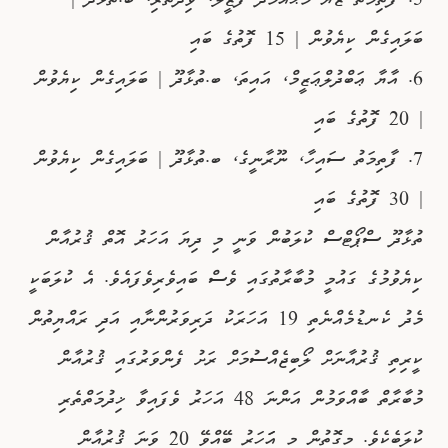
5. ފާތިމަތު ޒާޔާ މުޙައްމަދު ފަޒީލް، ވިދާތަރި، ބ.ތުޅާދޫ |
ބަލައިގެން ކިޔެވުން | 15 ފޮތުގެ ބައި
6. އާޔާ ޢަބްދުލްޢަޒީމް، އައިތަ، ބ.ތުޅާދޫ | ބަލައިގެން ކިޔެވުން
| 20 ފޮތުގެ ބައި
7. ފާތިމަތު ސައިހާ، ނޫރާނީގެ، ބ.ތުޅާދޫ | ބަލައިގެން ކިޔެވުން
| 30 ފޮތުގެ ބައި
ތުޅާދޫ ސްޕޯޓްސް ކުލަބުން ވަނީ މި ދިޔަ އަހަރު އޮތް ޤުރުއާން
ކިޔެވުމުގެ ގައުމީ މުބާރާތުގައި ވެސް ބައިވެރިވެފައެވެ. އެ ކުލަބަކީ
މެދު ކެނޑުމެއްނެތި 19 އަހަރަކު ދަރިވަރުންނާއި އަދި ރައްޔިތުން
ކީރިތި ޤުރުއާނަށް ލޯބިޖެއްސުމަށް ރަށު ފެންވަރުގައި ޤުރުއާން
މުބާރާތް ބާއްވަމުން އަންނަ 48 އަހަރު ވެފައިވާ ޚިދުމަތްތެރި
ކުލަބެކެވެ. މިގޮތުން މި އަަހަރު ބޭއްވޭ 20 ވަނަ ޤުރުއާން