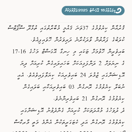
ވިޔަފާރި
މިލައުތުރު
|
18 އޮގަސްޓު 2025
|
އަތޮޅުތަކުން
ޤުރުއާން ކިޔެވުމުގެ 37ވަނަ ޤައުމީ މުބާރާތުގައި ތުޅާދޫ ސްޕޯޓްސް
ފޮޓޯއިން ޚަބަރު
ކުލަބުގެ ފަރާތުން ވާދަކުރާނެ ދަރިވަރުން ހޮވައިފިއެވެ.
ބައިވެރީން ހޮވުމަށް ޓަކައި މި ހިނގާ އޮގަސްޓް މަހުގެ 16-17
ގެ ނިޔަލަށް 2 ދަންފަޅިއަކަށް ބަހައިލައިގެން ކުރިއަށް ދިޔަ
އޮޑިޝަންގައި ޖުމުލަ 24 ބައިވެރިއަކު ކިޔަވާފައިވެއެވެ. އެއީ
ނުބަލާ ކިޔެވުމުގެ ރޮނގުން 03 ބައިވެރިއަކާއި ބަލައިގެން
ކިޔެވުމުގެ ރޮނގުން 21 ބައިވެރިންނެވެ.
ދެ ދުވަހުގެ މުއްދަތަކަށް ކުރިއަށް ގެންދެވުނު އޮޑިޝަންގައި
ކިޔެވުމުގެ ރޮނގުން އަދި ކެޓަގަރީތަކުން އެންމެ މަތީ މާރކްސް