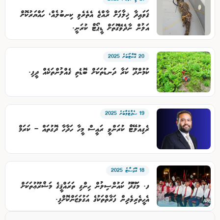
ޤަވައިދާ ޚިލާފަށް ރާއްޖެ އެތެރެވި ކިނބުލެއް، ހައްޔަރުކޮށް
އަލުން ނާދެވޭގޮތަށް ޑީޕޯޓް ކުރަނީ.
20 އޮކްޓޯބަރު 2025
ކުމުންދޫ ކަރާ ދަނޑުތަކަށް ބޮޑެތި ގެއްލުންތަކެއް ދީފި.
19 ސެޕްޓެމްބަރު 2025
ރެގިއުލޭޓް ކުރަންވީ ރައީސް މީހާ ހަދާހާ ދޮގުތައް – ކަރަމް
18 އޮގަސްޓު 2025
ފ. މަގޫދޫ ކައުންސިލުން ހިންގި ތަރައްޤީގެ މަޝްރޫޢުތަކަށް
އެހީތެރިވެދިން ފަރާތްތަކުގެ އަގުވަޒަންކޮށްފި.