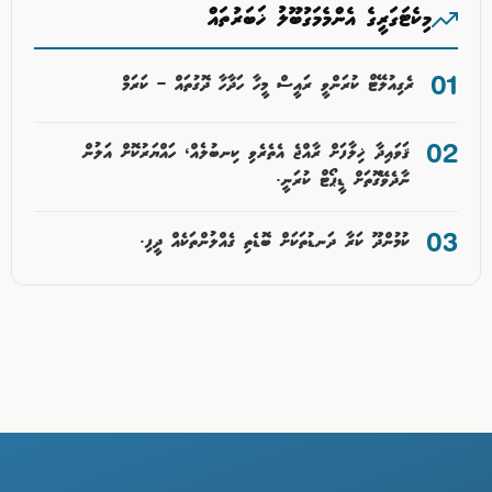
މިކެޓަގަރީގެ އެންމެމަގުބޫލު ޚަބަރުތައް
ރެގިއުލޭޓް ކުރަންވީ ރައީސް މީހާ ހަދާހާ ދޮގުތައް – ކަރަމް
ޤަވައިދާ ޚިލާފަށް ރާއްޖެ އެތެރެވި ކިނބުލެއް، ހައްޔަރުކޮށް އަލުން
ނާދެވޭގޮތަށް ޑީޕޯޓް ކުރަނީ.
ކުމުންދޫ ކަރާ ދަނޑުތަކަށް ބޮޑެތި ގެއްލުންތަކެއް ދީފި.