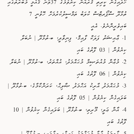
ހޯދައިގެން ކީރިތި ޤުރުއާން ކިޔެވުމުގެ 37ވަނަ ޤައުމީ މުބާރާތުގައި
ތުޅާދޫ ސްޕޯރޓްސް ކުލަބު ތަމްސީލުކުރުމަށް ހޮވުނީ 7
ބައިވެރީންނެވެ. އެއީ
1. ޢާއިޝަތު ފަލަކް ފާއިޤް، ފިނިވާދީ، ބ.ތުޅާދޫ | ނުބަލާ
ކިޔެވުން | 03 ފޮތުގެ ބައި
2. މުޢާން މުއުތަޞިމް މުޙައްމަދު، އުއްތަރު، ބ،ތުޅާދޫ | ނުބަލާ
ކިޔެވުން | 06 ފޮތުގެ ބައި
3. މުޙައްމަދު އާރިކު އަޙްމަދު ޞާލިޙް، ކަރަންކާމާގެ، ބ.ތުޅާދޫ |
ބަލައިގެން ކިޔެވުން | 05 ފޮތުގެ ބައި
4. އާން ޢަލީ، މޫރިތި، ބ.ތުޅާދޫ | ބަލައިގެން ކިޔެވުން | 10
ފޮތުގެ ބައި