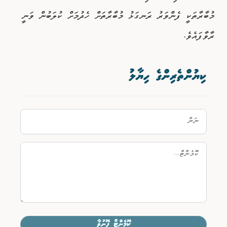
މުބާރާތަކީ ފެންވަރު ރަނގަޅު މުބާރާތަށް ހެދުމަށް ކުލަބުން ވަނީ
ރާވާފައެވެ.
ކިޔުންތެރިންގެ ހިޔާލު
ކޮމެންޓް ފޮނުވާ