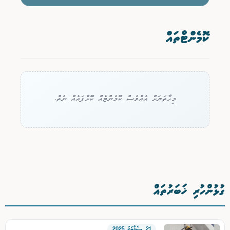
ކޮމެންޓްތައް
މިހާތަނަށް އެއްވެސް ކޮމެންޓެއް ކޮށްފައެއް ނެތް.
ގުޅުންހުރި ޚަބަރުތައް
21 ޑިސެމްބަރު 2025