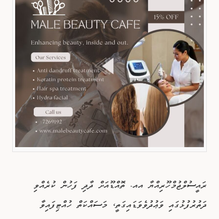
ރައީސުލްޖުމްހޫރިއްޔާ އއ. ތޮއްޑޫއަށް ދާދި ފަހުން ކުރެއްވި
ދަތުރުފުޅުގައި ވަޢުދުވެވަޑައިގަތީ، މަސައްކަތް ހުއްޓިފައިވާ