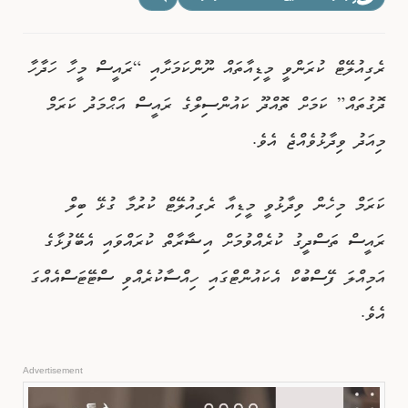
ވިޔަފާރި
ރެގިއުލޭޓް ކުރަންވީ މީޑިއާތައް ނޫންކަމަށާއި “ރައީސް މީހާ ހަދާހާ
ފޮޓޯއިން ޚަބަރު
ދޮގުތައް” ކަމަށް ތޮއްދޫ ކައުންސިލްގެ ރައީސް އަޙްމަދު ކަރަމް
މިއަދު ވިދާޅުވެއްޖެ އެވެ.
ކަރަމް މިހެން ވިދާޅުވީ މީޑިއާ ރެގިއުލޭޓް ކުރުމާ ގުޅޭ ބިލް
ރައީސް ތަސްދީގު ކުރެއްވުމަށް އިޝާރާތް ކުރައްވައި އެބޭފުޅާގެ
އަމިއްލަ ފޭސްބުކް އެކައުންޓްގައި ހިއްސާކުރެއްވި ސްޓޭޓަސްއެއްގަ
އެވެ.
Advertisement