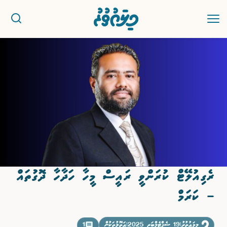
ޚަބަރު
ސިޔާސީ
ރިޕޯޓު
ކުޅިވަރު
ރެގިއުލޭޓް ކުރަންވީ ރައީސް މީހާ ހަދާހާ ދޮގުތައް
އަތޮޅުތަކުން
– ކަރަމް
ވާހަކަ
މިލައުތުރު
|
19 ސެޕްޓެމްބަރ 2025
|
އަތޮޅުތަކުން
1