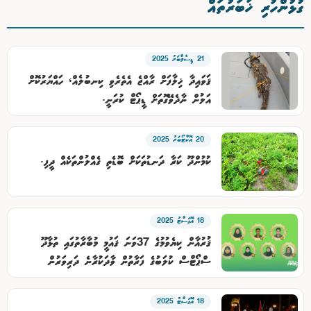
ގުޅުންހުރި ޚަބަރުތައް
21 ޑިސެމްބަރު 2025
ޤަވައިދާ ޚިލާފަށް ރާއްޖެ އެތެރެވި ކިނބުލެއް، ހައްޔަރުކޮށް
އަލުން ނާދެވޭގޮތަށް ޑީޕޯޓް ކުރަނީ.
20 އޮކްޓޯބަރު 2025
ކުމުންދޫ ކަރާ ދަނޑުތަކަށް ބޮޑެތި ގެއްލުންތަކެއް ދީފި.
18 އޮގަސްޓު 2025
ޤުރުއާން ކިޔެވުމުގެ 37ވަނަ ޤައުމީ މުބާރާތުގައި ތުޅާދޫ
ސްޕޯޓްސް ކުލަބުގެ ފަރާތުން ވާދަކުރާނެ ދަރިވަރުން
ހޮވައިފި.
18 އޮގަސްޓު 2025