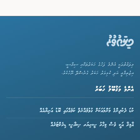
މިލައުތުރަކީ އެންމެ ފަހުގެ ޚަބަރުތަކާއި ސިޔާސީ،
އިޖުތިމާޢީ އަދި ކުޅިވަރު ޚަބަރު ގެނެސްދޭ ނޫހެކެވެ.
އެންމެ މަޤުބޫލު ޚަބަރު
ކުޑަ ދެކުދިންގެ މަންމައަކަށް ގުޅުމެއްނެތް ކަމެއްގައި ބޮޑު އަނިޔާއެއް
އާމިރާ އަކީ ވެސް މިހާރު ސީނިޔަރ ސިޔާސީ ޑިރެކްޓަރެއް