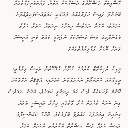
ހޮސްޕިޓަލް މަޝްރޫޢުގެ މަސައްކަތް އަލުން ފައްޓަވައިދެއްވުމަށް
ބޭނުންވާ ފައިސާ ހަފުތާއެއްގެ ތެރޭގައި ހަމަޖައްސަވައިދެއްވާނެ
ކަމަށެވެ. އެހެން ނަމަވެސް މިއަަދުގެ ނިޔަލަށް ހަތަރު ހަފުތާ
ވެގެންދާއިރު ވެސް މަސައްކަތް ނުފެށޭތީ ކަރަމް ވަނީ ރައީސަށް
ވަރަށް ބޮޑަށް ފާޑުވިދާޅުވެފައެވެ.
މީޑިއާ ރެގިއުލޭޓް ކުރުމުގެ ގާނޫނާ ގުޅޭގޮތުން ރައީސް ވިދާޅުވީ،
މީޑިއާތައް ކޮންޓްރޯލް ނުކުރައްވާނެ ކަމަށާއި، ޙަޤީޤަތާ އެއްގޮތަށް
ކޮންމެ ވާހަކައެއް ވެސް ހަމަ ލިޔަންވީ ކަމަށެވެ. އެހެން ނަމަވެސް
ގިނަ ބަޔަކު ތުހުމަތު ކުރާ ގޮތުގައި މިހާރު ރައީސަކީ ވަރަށް
ގިނައިން އިތުރުފުޅު ހައްދަވާ ބޭފުޅެކެވެ. ތޮއްޑޫ ކައުންސިލްގެ
ރައީސް ކަރަމް ވެސް އިޝާރާތް އެކުރެއްވީ އެކަމަށް ކަމަށް