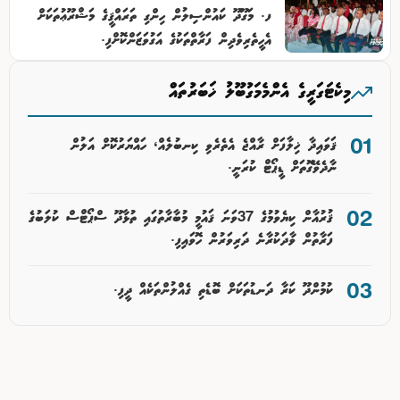
ފ. މަގޫދޫ ކައުންސިލުން ހިންގި ތަރައްޤީގެ މަޝްރޫޢުތަކަށް
އެހީތެރިވެދިން ފަރާތްތަކުގެ އަގުވަޒަންކޮށްފި.
މިކެޓަގަރީގެ އެންމެމަގުބޫލު ޚަބަރުތައް
ޤަވައިދާ ޚިލާފަށް ރާއްޖެ އެތެރެވި ކިނބުލެއް، ހައްޔަރުކޮށް އަލުން
ނާދެވޭގޮތަށް ޑީޕޯޓް ކުރަނީ.
ޤުރުއާން ކިޔެވުމުގެ 37ވަނަ ޤައުމީ މުބާރާތުގައި ތުޅާދޫ ސްޕޯޓްސް ކުލަބުގެ
ފަރާތުން ވާދަކުރާނެ ދަރިވަރުން ހޮވައިފި.
ކުމުންދޫ ކަރާ ދަނޑުތަކަށް ބޮޑެތި ގެއްލުންތަކެއް ދީފި.