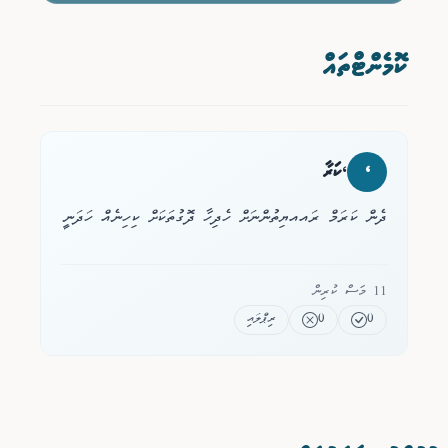
ކޮމެންޓްތައް
،
،ކަރާ
ދެން ކަރަމް ރައއޔިތުންނަށް ހެދިހާ ދޮގުތަކަށް ކިހިނެއް ހަދަނީ
11 މަސް ކުރިން
0
0
ރިޕްލައި