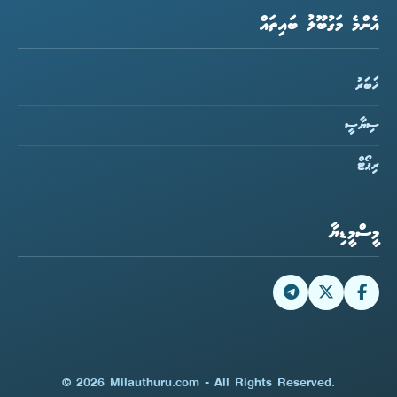
އެންމެ މަގުބޫލު ބައިތައް
ޚަބަރު
ސިޔާސީ
ރިޕޯޓް
މީސްމީޑިޔާ
© 2026 Milauthuru.com - All Rights Reserved.