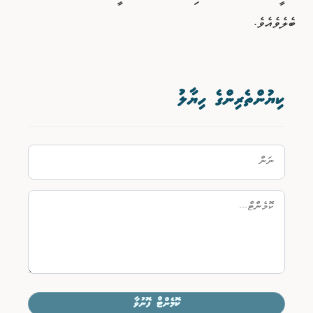
ބެލެވެއެވެ.
ކިޔުންތެރިންގެ ހިޔާލު
ކޮމެންޓް ފޮނުވާ