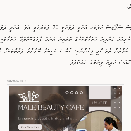
ެ.
ބުލަޑް ބުރަދާސް ސްޕޯޓްސް ކުލަބުގެ އަހަރީ ދުވަހަކީ 20 ފެބުރުއަރީ އެވެ. އަހަރީ ދު
ކުރިއަށް ގެންދިޔަ ހަރަކާތްތަކުގެ ތެރެއިން އެންމެ ފާހަގަކޮށްލެވޭ ހަރަކާތަކީ 
 އުމުރުން ދުވަސްވީ މީހުންނާއި، ޚާއްސަ އެހީއަށް ބޭނުންވާ ފަރާތްތަކަށް ކު
ާއްސަ ހަދިޔާ ދިނުމުގެ ހަރަކާތެވެ.
Advertisement