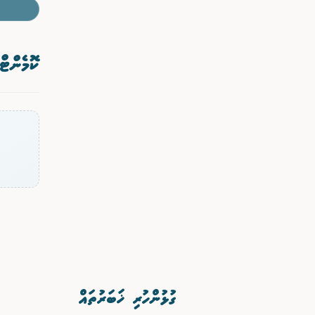
ކޮމެންޓް
ގުޅުންހުރި ޚަބަރުތައް