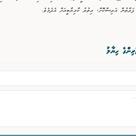
ފަރާތުން އަރިސްކޮށް، އިތުރު ކާމިޔާބީއަށް އެދެމެވެ.
ރިންގެ ހިޔާލު