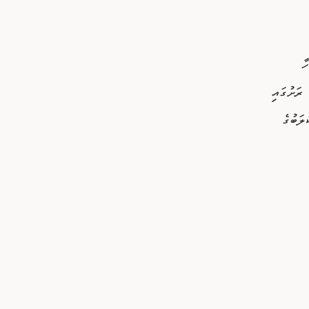
ވަހާ
ރަށުގައި
ލަބުގެ