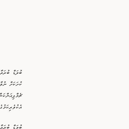
ބުލަޑް ބުރަދާ
ޗެމްޕިއަންކަނ
އެކުވެރިކަމުގ
ބުލަޑް ބުރަދާ