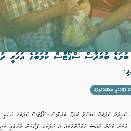
 ބުލަޑް ބުރަދާސް ސްޕޯޓްސް ކުލަބުގެ އަހަރީ ދު
ފި.
ްރުއަރީ 2025
|
ކުޅިވަރު
ެ ކުޅިވަރު ކުލަބެއް ކަމަށްވާ ބުލަޑް ބުރަދާސް ސްޕޯޓްސް ކުލަބުގެ އަހަރީ 
ެ ގޮތުން ވަރަށް ޚާއްސަ ހަރަކާތްތަކެއް އެ ކުލަބުގެ ފަރާތުން ރަށުގައި ކުރިއ