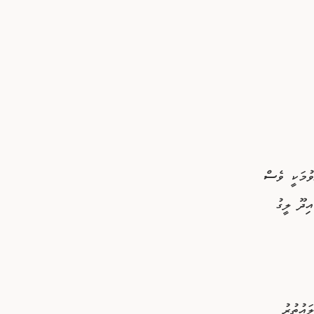
ވުމަކީ ވެސް
އްގެ މަތިން ފޯކައިދޫ ލީގު
ައުތުރު