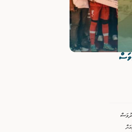
ވަސް
ދުވަސް
ަށް