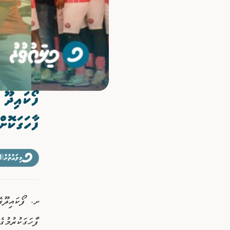
ވިޔަފާރި
ފޮޓޯއިން ޚަބަރު
ފޯކައިދޫ
ފާހަގަކޮށް
މިލައުތުރު
|
21 ފެބ
ށ. ފޯކައިދޫގ
ފާހަގަކުރުމުގ