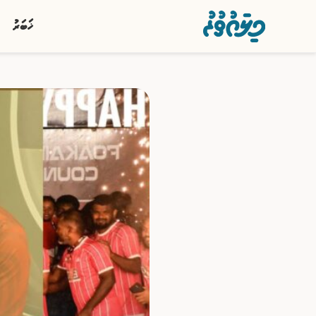
ޚަބަރު
ޚަބަރު
ސިޔާސީ
ރިޕޯޓު
ކުޅިވަރު
އަތޮޅުތަކުން
ވާހަކަ