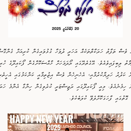
 ވެސް ތަފާތު ހަރަކާތްތަކެއް އަހަރީ ދުވަހާ ގުޅުވައިގެން ކުރިއަށް ގެންގޮސް
މާތު ލިބިފައިވެއެވެ. އޭގެތެރޭގައި ރޯދަމަހަށް ޚާއްސަކޮށްގެން ފޯކައިދޫގެ ހުރި
ް ކަދުރު ހަދިޔާކުރުމާއި، އެހެނިހެން ވެސް އިޖުތިމާއީ ކަންކަމުގައި އެހީތެރި
ް ހިމެނެއެވެ. މިއީ ފޯކައިދޫގައި ރަޖިސްޓަރީ ކުރެވިގެން ހިންގާ އެންމެ ހަރަކ
 ގޮތުގައި ފާހަގަކޮށްލެވޭ ކުލަބެކެވެ.