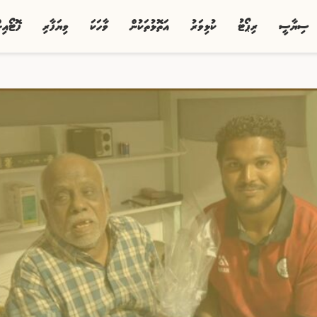
ސިޔާސީ
ރިޕޯޓު
ކުޅިވަރު
އަތޮޅުތަކުން
ވާހަކަ
ވިޔަފާރި
ފޮޓޯއި