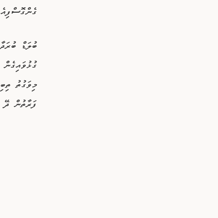
ގެންގޮސްފިއެވ
ގުޅުވައިގެން 
މިވަގުތު ތިބި
ފަރާތުން ދޭ ޚ