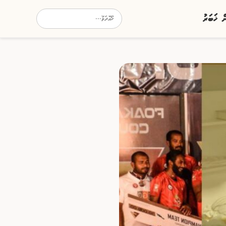
ން ޚަބަރު