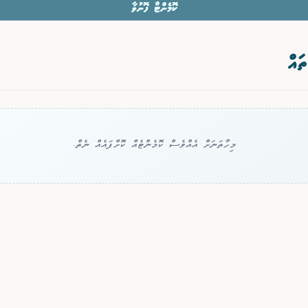
ކޮމެންޓް ފޮނުވާ
ތައް
މިހާތަނަށް އެއްވެސް ކޮމެންޓެއް ކޮށްފައެއް ނެތް.