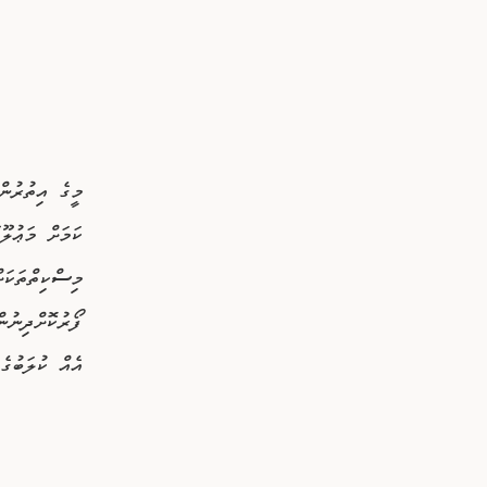
މީގެ އިތުރުން
ކަމަށް މަޢުލޫ
މިސްކިތްތަކަށ
ފޯރުކޮށްދިނުނ
އެއް ކުލަބުގެ