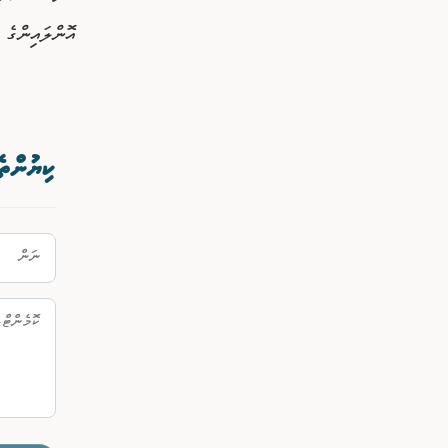
އޮންލައިންގެ 
ކިޔުންތެ