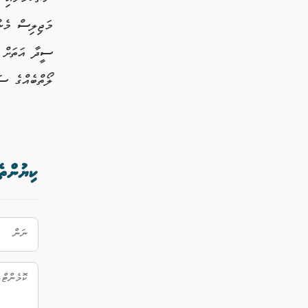
މަޖިލިސް މެން
ސީދާ އަތަށް 
ލޯތްބެއްގެ ސަ
ކިޔުންތެ