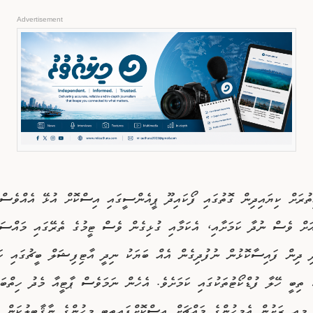
Advertisement
ުރަށް ކިޔައިދިން ގޮތުގައި ފޯކައިދޫ ޕީއެންސީގައި އިސްކޮށް އުޅޭ އެއްވެސް 
ަށް ވެސް ނުދާ ކަމަށާއި، އެކަމާއި ގުޅިގެން ވެސް ޓީމުގެ ތެރޭގައި މައްސަލ
ދި ދިން ފައިސާކޮޅުން ނުފުދިގެން އެއް ބަޔަކު ނިދީ އާޓިފިޝަލް ބީޗުގައި ކަ
 ތިބީ ހޭލާ ފުޑްކޯޓުތަކުގައި ކަމަށެވެ. އެހެން ނަމަވެސް ޕާޓީއާ މެދު ހިތްބަރ
 މިއީ ރަށުން އެމީހުންގެ މައްޗަށް އިސްކޮށްފައިތިބި މީހުންގެ ނާޤާބިލުކަން ކ