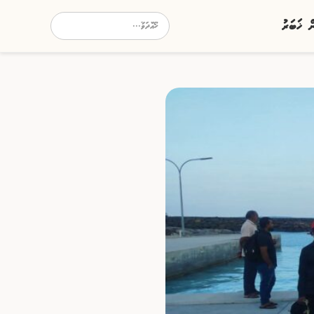
ން ޚަބަރު