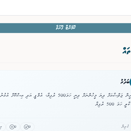
ކޮމެންޓް ފޮނުވާ
ތައް
ބަދުރު
ށ.މަރޮށީން ޖަލްސާއަށް ދިޔަ މީހުންނަށް ދިނީ ހަމަ500 ރުފިޔާ، އެމްޕީ އަދި އިސްކޮށް އުޅުނު
 ހަމަ 500 ރުފިޔާ
0
0
ރި