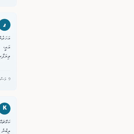
ޕ
ވިޔަފާރ
9 މަސް ކުރިން
K
ކައްޗަށ
ލިބުނު 