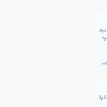
 ރަށަކުން މަތިން
މަތީގަ
ޕްލައި
ޑާލީމާ