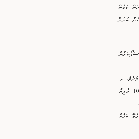
ފައި ވެއެވެ. އެހެން ކަމުން
ހުން ބުނަން
ސަޕޯޓަރުން
ެ
މީހުންނަށް ދިނީ އެންމެ 500 ރުފިޔާ ކަމަށެވެ. ށ.
އަތޮޅުގެ އެހެން ދާއިރާތަކުގެ ރައްޓެހިންގެ ފަރާތުން އެނގުނު ގޮތުގައި އެމީހުންނަށް 1000 ރުފިޔާ
ެވޭ ކަމެއް