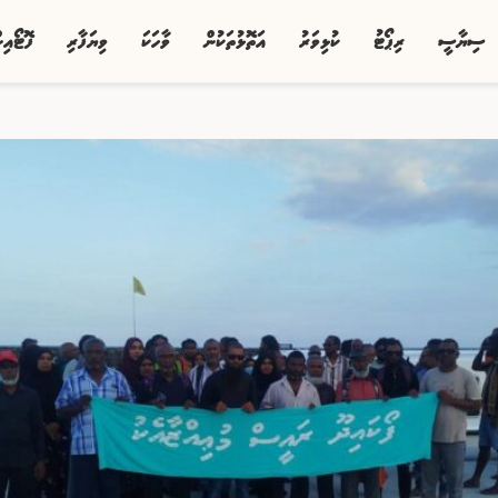
ސިޔާސީ
ރިޕޯޓު
ކުޅިވަރު
އަތޮޅުތަކުން
ވާހަކަ
ވިޔަފާރި
ފޮޓޯއި