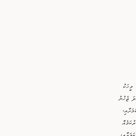
މީހަކު
ަ ޖެހުނު
މަށާއި،
ުކަމެއް
ަމަށާއި،