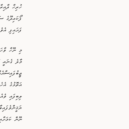
ފޯކައިދޫގެ ސަ
ފަށައިފި އެވެ.
މި ނޫހާ ވާހަ
ލިބިފައި ވެއެ
ޔަޤީންވެފައިވ
ނޫން ކަމަށާއ