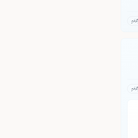
ޕްލައި
ޕްލައި