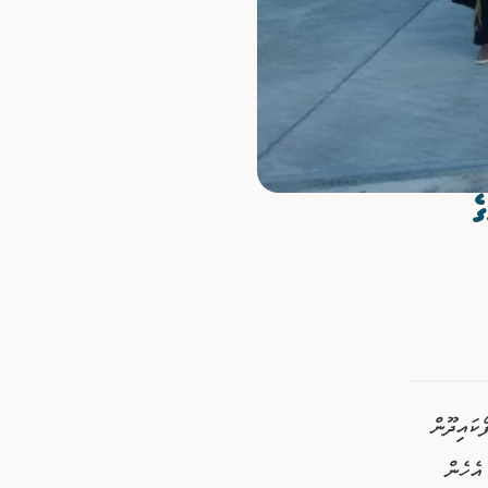
ެ
. ފޯކައިދޫން
 އަތޮޅުގެ އެހެން