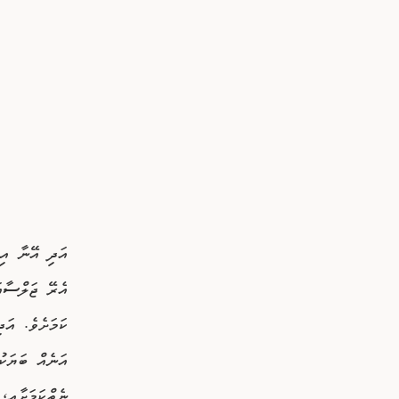
އަދި އޭނާ އިތ
އެރޭ ޖަލްސާއ
ކަމަށެވެ. އަ
އަނެއް ބަޔަކު
ނެތްކަމަށާއި،