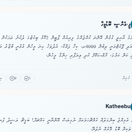
ޕީ.އެން.ސީ ބޮޑުމީހާ
އަހަރެންގެ އާއިލީ ގުޅުން އޮންނަ ކުއްޖެއްގެ ފިރިއެއް ޕާޓީން 2ކޮޅު ޓިކެޓުގަ ދެކުނު
އައީ، އަދި ޕޮކެޓްމަނީ ލިބުން 4000ރ، ކިހާ ފައްކާ، އެދުވަހު ގިނަ މީހުން އުޅުނީ ބާޒާރު 
ި ކަން ކަމުގަ، ޚާއްސަކޮށް ކުދި ވިޔަފާރި ހިންގާ މީހުން،
1
0
ރި
Katheebu
ް އެޅިއްޖެ ބިންގަލެއް ކެއްޗާހަމަައަށް ނެގިޔަސް އޮންނާނީ ކައްޗަށް! ބަގީޗާ ރަޝީދު ފުނ
ވަކިން ބޮޑު މޮޅެއް ނުފެނޭ.