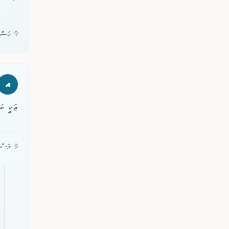
9 މަސް ކުރިން
އ
ޒަކީ ކަ
9 މަސް ކުރިން