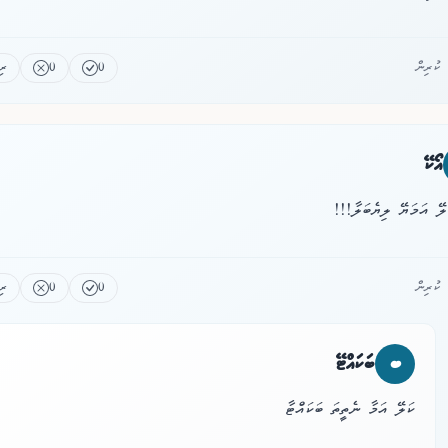
0
0
ރި
އޯކޭ
ލޭ އަމަޔޭ ލިޔެބަލާ!!!
0
0
ރި
ބ
ބަކައްޓޭ
ކަލޭ އަމާ ނެތީތަ ބަކައްޓާ