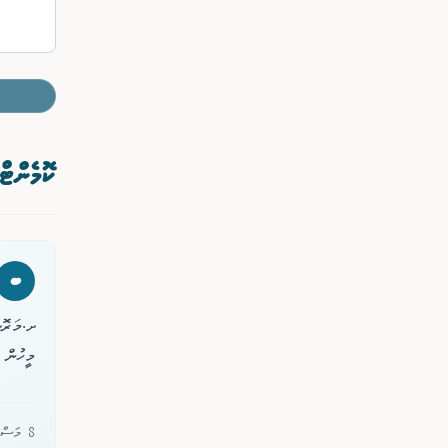
ކޮމެންޓް
ބ
މީހުން ކާލީ
8 މަސް ކުރިން