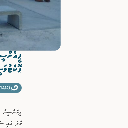
ވިޔަފާރި
ފޮޓޯއިން ޚަބަރު
ޕީއެންސީ
ޕޮކެޓުމަނ
މިލައުތުރު
|
17 ނޮ