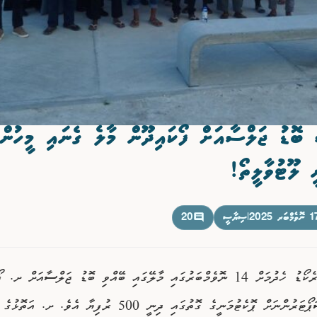
 ބޮޑު ޖަލްސާއަށް ފޯކައިދޫން މާލެ ގެނައި މީހުންގ
ީ ލޫޓުވާލީތޯ!
ވެމްބަރ 2025
|
ސިޔާސީ
20
ޕީއެންސީން ރެކޯޑު ހެދުމަށް 14 ނޮވެމްބަރުގައި މާލޭގައި ބޭއްވި ބޮޑު ޖަލްސާއަށް ށ
މާލެ އައި ސަޕޯޓަރުންނަށް ޕޮކެޓުމަނީގެ ގޮތުގައި ދިނީ 500 ރުފިޔާ އެވެ. ށ.