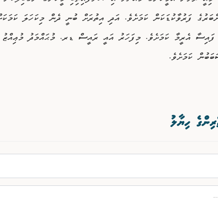
ބަރުގެ ފަރުވާކުޑަކަން ކަމަށެވެ. އަދި އިތުރަށް ބުނީ ދެން މިކަހަލަ ކަމަކަށ
ފައިސާ އެރީމާ ކަމަށެވެ. މިފަހަރު އައީ ރައީސް ޑރ. މުޙައްމަދު މުޢިއްޒު 
ބަބުން ކަމަށެވެ.
ރިންގެ ހިޔާލު