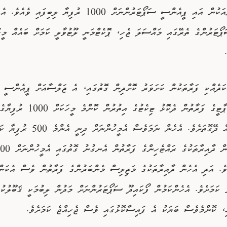
ހުރިހާ ދާއިރާއަކުން އައި ޕީއެންސީ ސަޕޯޓަރުންނަށް 1000 ރުފިޔާ ލިބި
ޕޯޓަރުންގެ ތެރޭގައި މައްސަލަ ޖެހި، ޕޮކެޓްމަނީ ލޫޓުވާލީ ކަަމަށް ބައެއް މީ
ކަދެއްކި ފަރާތަކުން ކަށަވަރު ކޮށްދިން ގޮތުގައި، އެ ޖަލްސާއަށް ޕީއެންސީ 
މާލެ ގެނައީ ޕާޓީގެ ފަރާތުން ދެކޮޅު ޓިކެޓުގެ އިތުރުން ކޮންމެ މީހަކަށް 1000 ރުފިޔާގ
ޖީބުފައިސާއެއް ދޭގޮތަށެވެ. އެހެން ނަމަވެސް އެ
ވެ. އަދި އެހެން ދާއިރާތަކުގެ މަޖިލިސް މެންބަރުންގެ ފަރާތުން ވެސް އެކަން
ާ ކަމަށެވެ. އެހެންކަމުން ފޯކައިދޫ ސަޕޯޓަރުންނަށް މަދުން ލިބުމަކީ ޤަބޫލުކުރ
ި، ކޮންމެވެސް ބަޔަކު އެ ފައިސާކޮޅުގައި ވެސް ޖެހިއްޖެ ކަމަށެވެ.