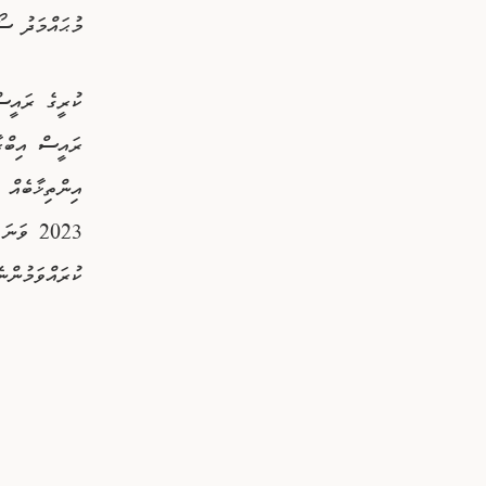
މުޙައްމަދު ސޯ
ކުރީގެ ރައީސ
ރައީސް އިބްރ
އިންތިޚާބެއް 
2023 ވ
ކުރައްވަމުންނެ