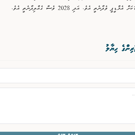
މްޑީޕީ ވެދާނެތީ އެވެ. އަދި 2028 ވެސް ގެއްލިދާނެތީ އެވެ.
ރިންގެ ހިޔާލު