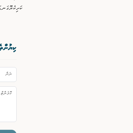
ކަށިކެޔޮގަނޑަކަށް އެ
ކިޔުންތެ