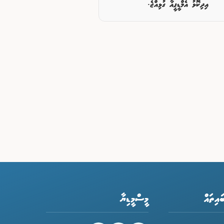
އިދިކޮޅު އެމްޑީޕީއާ ގުޅިއްޖެ.
ައިތައް
މީސްމީޑިޔާ