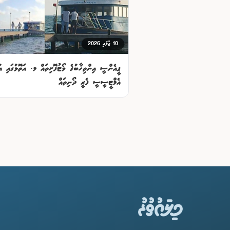
10 ޖުލައި 2026
ޕީއެންސީ އިންތިޚާބުގެ ވޯޓުފޮށިތައް މ. އަތޮޅުގައި އު
އެމްޓީސީސީ ފެރީ ދޯނިތައް