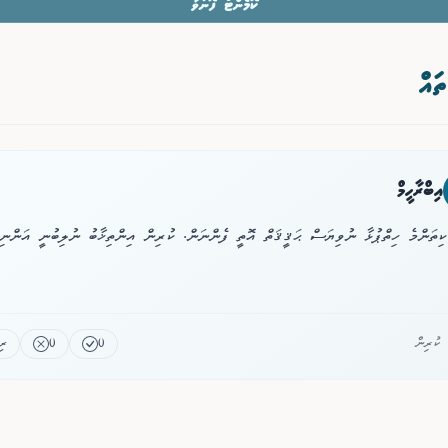
ކޮމެންޓް ފޮނުވާ
ތައް
އިބްރާހީމް
ކިތަންމެ ހިތްޕުޅާ ނުވިޔަސް ޙަޤީޤަތް އޮތީ ފެންނަން. ކުރިން އިންތިޚާބު ނުލިބުނީ އަންނި
0
0
ރި