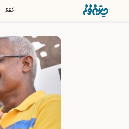
ޚަބަރު
ޚަބަރު
ސިޔާސީ
ރިޕޯޓު
ކުޅިވަރު
އަތޮޅުތަކުން
ވާހަކަ