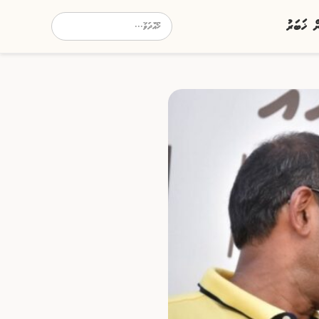
ން ޚަބަރު