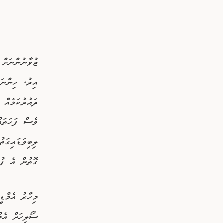
ޒުވާނުންނަށް 
އިރު، ހިންނަވ
ދައުރުކަމެއް 
ލިބިވަޑައިގަތ
ގޮތުން އެ ފު
މިހާރު އެމްޑީ
ސޯލިހަށް އެމް