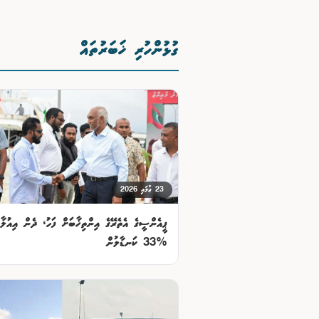
ގުޅުންހުރި ޚަބަރުތައް
23 ޖުލައި 2026
ޕީއެންސީގެ އެތެރޭގެ އިންތިޚާބަށް ފަހު، ދެން އިއުލާ
%33 ކަނޑާލުން