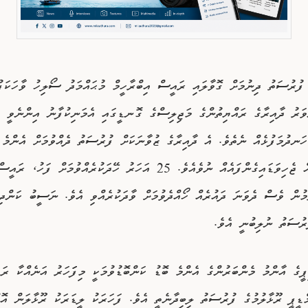
ފުރުސަތު ދިނުމަށް ގޮވާލައި ރައީސް އިބްރާހީމް މުޙައްމަދު ސޯލިހު ވާހަކަފު
ަރު ދާއިރާގެ ރައްޔިތުންގެ މަޖިލިސްގެ ގޮނޑީގައި އެމަނިކުފާނު އިންނެވީ ކި
ހަނދުމަފުޅެއް ނެތެވެ. އެ ދާއިރާގެ ޒުވާނަކަށް ފުރުސަތު ދެއްވުމަށް އެންމެ 
ވެސް ފަހަތައް ޖެހިވަޑައިގެންފައެއް ނުވެއެވެ. 25 އަހަރު ހޭދަކުރެއްވުމަށް ފަހު، ރ
ުމުން ވެސް ދެވަނަ ދައުރެއް ހޯއްދެވުމަށް ވާދަކުރެއްވި އެވެ. ނަސީބު ކަންދި
ރުސަތު ނުލިބުނީ އެވެ.
ޕީގެ އާންމު މެންބަރުންގެ އެންމެ ބޮޑު ކަންބޮޑުވުމަކީ މިފަަހަރު އަނެއްކާ ރަ
ޑީޕީ ރޫޅާލުމުގެ ފުރުސަތު ލިބިދާނެތީ އެވެ. ފަހަރަކު ލީޑަރަކު ރޫޅާލަން އޮތ