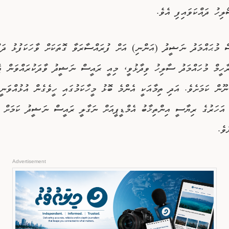
ލިހު ދައްކަވައިފި އެވެ.
ް މުޙައްމަދު ނަޝީދު (އަންނި) އަށް ފުރައްސާރަވާ ގޮތަކަށް ވާހަކަފުޅު ދައް
ާހީމް މުހައްމަދު ސާލިހު ވިދާޅުވީ، މިއީ ރައީސް ނަޝީދު ވާދަކުރައްވަން ޖެ
ނޫން ކަމަށެވެ. އަދި ތިމާއަކީ އެންމެ ބޮޅު މީހާކަމުގައި ހީވެގެން އުޅުއްވަނީ 
ަނަ އަހަރުގެ ރިޔާސީ އިންތިޚާބު އެމްޑީޕީއަށް ނަގާލީ ރައީސް ނަޝީދު ކަމަށް ތ
ވެ.
Advertisement