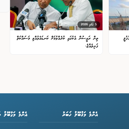
5 ޖުލައި 2026
ފުލީ
ތިން ރައީސުން އެކުގައި ކުރެއްވުމަށް ކަނޑައެޅުއްވި މަސައްކަތް
ފަނިވެއްޖެ.
އެންމެ މަޤުބޫލު ޚަބަރު
އެންމެ މަގުބޫލު ބ