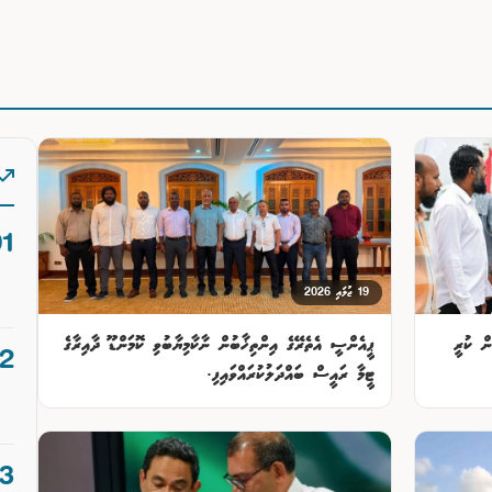
19 ޖުލައި 2026
ން ކުރީ
ޕީއެންސީ އެތެރޭގެ އިންތިޚާބުން ނާކާމިޔާބުވި ކޮމަންޑޫ ދާއިރާގެ
ޓީމާ ރައީސް ބައްދަލުކުރައްވައިފި.