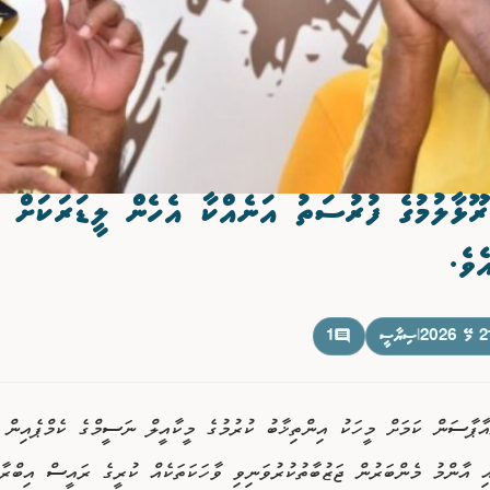
ރޫޅާލުމުގެ ފުރުސަތު އަނެއްކާ އެހެން ލީޑަރަކަށް
ެވެ.
މޭ 2026
|
ސިޔާސީ
1
އާޕާސަން ކަމަށް މީހަކު އިންތިޚާބު ކުރުމުގެ މީކާއީލް ނަސީމްގެ ކެމްޕެއިން
ި އާންމު މެންބަރުން ޖަޒުބާތުކުރުވަނިވި ވާހަކަތަކެއް ކުރީގެ ރައީސް އިބްރާހ