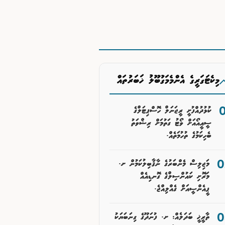
މިކެޓަގަރީގެ އެންމެމަގުބޫލު ޚަބަރުތައް
ކުޅުދުއްފުށީ ރީޖަނަލް ހޮސްޕިޓަލްގެ
ސީއީއޯއަށް ވޯޓު ގަތުމަށް ރިޝްވަތު
ބެހިކަމުގެ ތުހުމަތެއް.
މަޖިލިސް މެންބަރުގެ ނާޤާބިލުކަމުން ށ.
މަރޮށި ކައުންސިލްގެ ގޮނޑިއެއް
ޕީއެންސީއަށް ގެއްލިއްޖެ.
ތާރީޚީ ބަދަލެއް: ށ. ފުނަދޫގެ ގިނަބަޔަކު