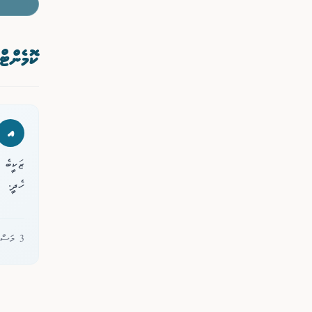
ކޮމެންޓް
އ
ޒަކީބެ 
ހެދީ.
3 މަސް ކުރިން