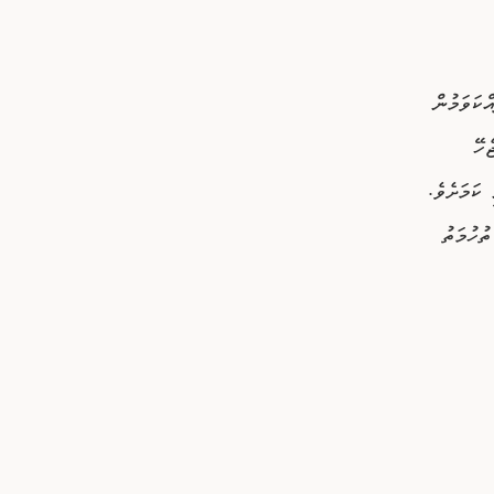
ކަވަމުން
ހޭ
ކަމަށެވެ.
ުހުމަތު