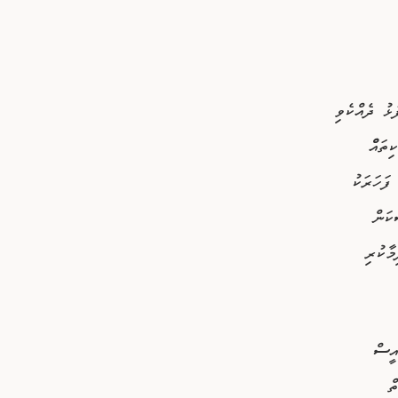
ޅު ދެއްކެވި
ތައްް
ފަހަރަކު
ައީސްކަން
މާކުރި
އީސް
ް