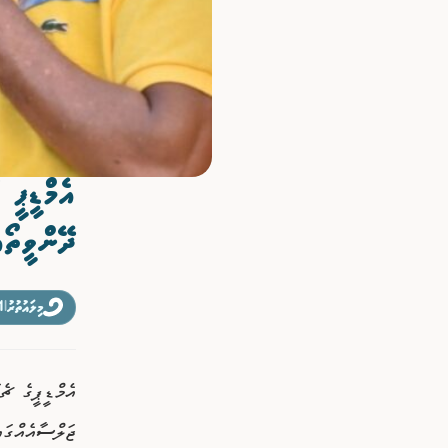
ވިޔަފާރި
ފޮޓޯއިން ޚަބަރު
އެމްޑީޕީ 
ދޭންވީތޯއ
މިލައުތުރު
|
21 
އެމްޑީޕީގެ ޗެ
ޖަލްސާއެއްގައ