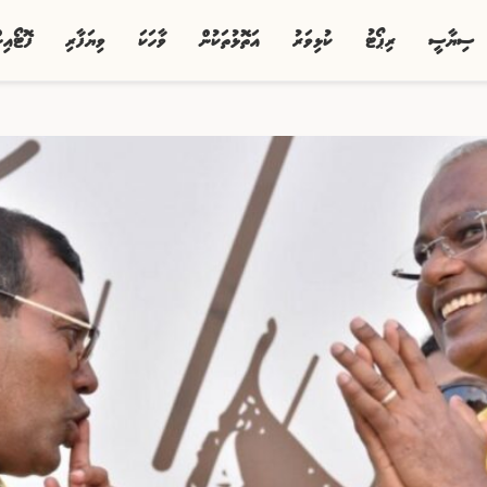
ސިޔާސީ
ރިޕޯޓު
ކުޅިވަރު
އަތޮޅުތަކުން
ވާހަކަ
ވިޔަފާރި
ފޮޓޯއި