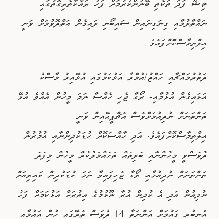
ޓިޝޫ ފަދަ ތަކެތި ބޭނުންކުރުމަށް ފަހު ރައްކާތެރިގޮތުގައި
ނައްތާލުމާއި ގިނަގިނައިން ސައިބޯނި ލައިގެން އަތްދޮވުމަށް ވަނީ
އިލްތިމާސްކޮށްފައެވެ.
ދަތުރުމައްޗާއި ހައްޖު/އުމްރާ އަޅުކަމުގައި އުޅޭއިރު މާސްކު
އަޅައިގެން އުޅުމާއި- ރޯގާ ޖެހި ކެއްސާ ނަމަ މީހުން އެއްވެ އުޅޭ
ތަންތަނަށް ނުދިއުމަށްވެސް އެޗްޕީއޭއިން ވަނީ
އިލްތިމާސްކޮށްފައެވެ. އަދި ހާއްސަކޮށް ކުޑަކުދިންނާއި އުމުރުން
ދުވަސްވީ މީހުންނާއި ބަލިތައް ތަހައްމަލުކުރާ މީހުން މިފަދަ
ތަންތަނަށް ނުދިއުމާއި ރޯގާ ޖެހިފައިވާ ނަމަ ކުޑަކުދިން ކައިރިއަށް
ނުދިއުން އަދި އެ ކުދިން އުރާ ނޫޅުމުގެ އިތުރަށް އަޅުކަމަށް ފަހު
އެނބުރި ގައުމަށް އަންނަތާ 14 ދުވަސް ތެރޭގައި ހުން އައުމާއި