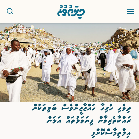
ޚަބަރު
ސިޔާސީ
ރިޕޯޓު
ކުޅިވަރު
ދިވެހި ހުރިހާ ހައްޖާޖީންވެސް ބަލިތަކުން
އަތޮޅުތަކުން
ރައްކާތެރިވާން ފިޔަވަޅުތައް އަޅަން
ވާހަކަ
އިލްތިމާސްކޮށްފި