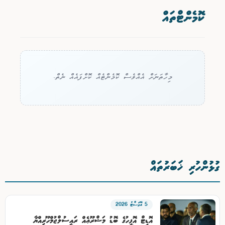
ކޮމެންޓްތައް
މިހާތަނަށް އެއްވެސް ކޮމެންޓެއް ކޮށްފައެއް ނެތް.
ގުޅުންހުރި ޚަބަރުތައް
5 އޮގަސްޓު 2026
އޮޑިޓް އޮފީހުގެ ބޮޑު މަޝްރޫޢެއް ރައީސުލްޖުމްހޫރިއްޔާ