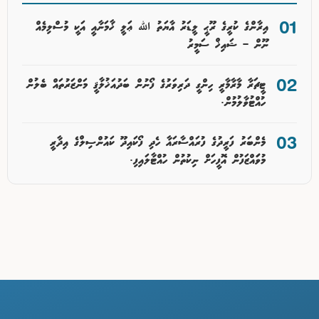
އިރާންގެ ކުރީގެ ރޫޙީ ލީޑަރު އާޔަތު ﷲ ޢަލީ ޚާމަނާއީ އަކީ މުސްލިމެއް
ނޫން – ޝައިޚް ސަމީރު
ޓީޗަރާ މާރާމާރީ ހިންގީ ދަރިވަރުގެ ފޯނުން ބަދުއަޚުލާޤީ މަންޒަރުތައް ބެލުން
ހުއްޓުވާލުމުން.
މެންބަރު ފަރީދުގެ ފުރައްސާރައާ ހެދި ފޯކައިދޫ ކައުންސިލްގެ އިދާރީ
މުވަައްޒަފުން އޮފީހަށް ނިކުތުން ހުއްޓާލައިފި.