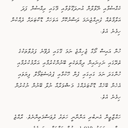
ކެއްސުމާއި ނޭވާލާން އުނދަގޫވުމާއި މޭގައި ރިއްސުން ފަދަ
އަލާމާތެއް ފެނިއްޖެނަމަ ލަސްނުކޮށް އަވަހަށް ޑޮކްޓަރަށް ދެއްކުން
ހިމެނެ އެވެ.
ހުން އައިސް ރޯގާ ޖެހިއްޖެ ނަމަ ގޭގައި ދެވޭނެ ފަރުވާތަކުގެ
ތެރޭގައި ނަގިނައިން ދިޔާތަކެތި ބޭނުންކުރުމާއި އަރާމުކުރުމާއި
ހުންގަދަ ނަމަ ގައިގައި ފެން ހޭކުމާއި ޕެރެސެޓަމޯލް ފިޔަވައި
އެހެން ބޭހެއް ޑޮކްޓަރެއްގެ މަޝްވަރާއާ ނުލާ ބޭނުން ނުކުރުން
ހިމެނެ އެވެ.
ހައްޖާޖީން އެނބުރި އަންނާނީ ހަތަރު ދުވަސްމަތިންނެވެ. ރާއްޖެ