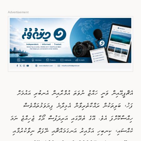
Advertisement
އެޗްޕީއޭއިން ވަނީ ހައްޖު ނުވަތަ އުމްރާއިން އެނބުރި އައުމަށް
ފަހު، ބަލިތަކުން ރައްކާތެރިވާން އެޅިދާނެ ފިޔަވަޅުތައްވެސް
ހިއްސާކޮށްފަ އެވެ. އޭގެ ތެރޭގައި އަރިދަފުސް ރޯގާ ޖެހިއްޖެ ނަމަ
ކެއްސައި، ކިނބިހި އަޅާއިރު އަނގަމައްޗާއި ނޭފަތް ނިވާކުރުމާއި