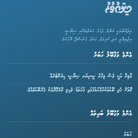
މިލައުތުރަކީ އެންމެ ފަހުގެ ޚަބަރުތަކާއި ސިޔާސީ،
އިޖުތިމާޢީ އަދި ކުޅިވަރު ޚަބަރު ގެނެސްދޭ ނޫހެކެވެ.
އެންމެ މަޤުބޫލު ޚަބަރު
އާމިރާ އަކީ ވެސް މިހާރު ސީނިޔަރ ސިޔާސީ ޑިރެކްޓަރެއް
މޮޅަށް ހެދި ބޮޑުތަކުރުފާނުމަގުގައި ފުރަތަމަ ވެހިލި ވާރެފޮދާއެކު ފެންބޮޑުވެއްޖެ.
އެންމެ މަގުބޫލު ބައިތައް
ޚަބަރު