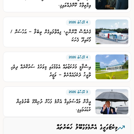
އިފްތިތާޙް ކޮށްދެއްވައިފި.
4 އޮގަސްޓު 2026
ގެނެއްސާ އޮންނާނީ، ފިއްތާލައިގެން ތިބެލާ – އަހުސަން /
ފޯކައިދޫ ފެނަކަ
4 އޮގަސްޓު 2026
އިސްލާމީ މަރުކަޒުތައް އެޅުމުގައި މިވަރުގެ ސަރުކާރެއް ދިވެހި
ތާރީޚު ދެކެފައެއްނެތް – ވަޒީރު
3 އޮގަސްޓު 2026
އީރާން މައްސަލައިގާ އެންމެ ފަހުން ދުނިޔޭގެ ބާރުވެރިޔާ
ކުޑައަޅައިފި.
މިކެޓަގަރީގެ އެންމެމަގުބޫލު ޚަބަރުތައް