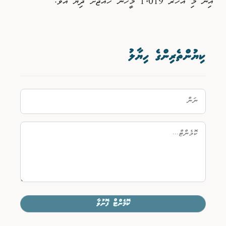
އިން މި އަހަރު 1،019 މީހުން ހައްޖަށް ދިޔަ އެވެ.
ކިޔުންތެރިންގެ ހިޔާލު
ކޮމެންޓް ފޮނުވާ