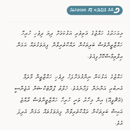
ވިޔަފާރި
ޝާން މުޙައްމަދު
|
4 ޖޫން 2026
|
ޚަބަރު
ފޮޓޯއިން ޚަބަރު
މިއަހަރުގެ ހައްޖުގެ މަތިވެރި އަޅުކަމަށް ދިޔަ ދިވެހި ހުރިހާ
ހައްޖާޖީންވެސް ބަލިތަކުން ރައްކާތެރިވާން ފިޔަވަޅުތައް އަޅަން
އިލްތިމާސްކޮށްފިއެވެ.
ހައްޖުގެ އަޅުކަން ނިންމުމަށްފަހު ދިވެހި ހައްޖާޖީން މާދަމާ
އެނބުރި އަންނަން ފަށާނެއެވެ. ހެލްތު ޕްރޮޓެކްޝަން އެޖެންސީ
(އެޗްޕީއޭ) އިން މިހާރު ވަނީ ހުރިހާ ހައްޖާޖީންވެސް ރާއްޖެ
އައިސް ބަލިތަކުން ރައްކާތެރިވާން ފިޔަވަޅުތައް އަޅަން އެދިފަ
އެވެ.