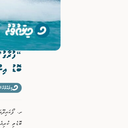
ވިޔަފާރި
ފޮޓޯއިން ޚަބަރު
ބޮޑު އިން
މިލައުތުރު
|
30 އ
ށ. ފޯކައިދޫއަ