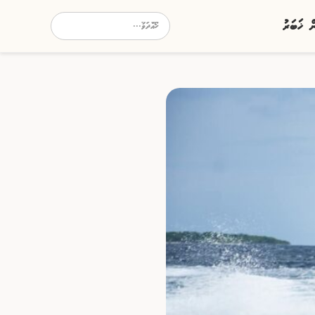
ން ޚަބަރު