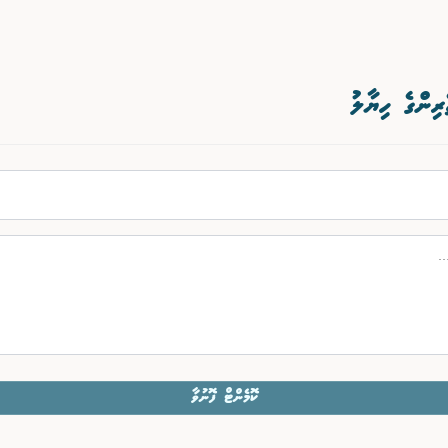
ރިންގެ ހިޔާލު
ކޮމެންޓް ފޮނުވާ