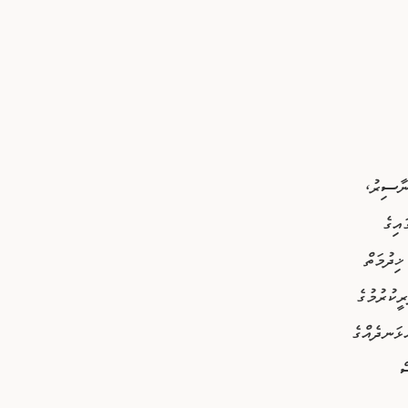
ަން ނާސިރު،
 30 މީހުންގެ ޖާގައިގެ
ެ ޚިދުމަތް
ރާގު-10 ތައާރަފުކޮށް ފެރީކުރުމުގެ
ޅަނދެއްގެ
250 ގެ ފަސް