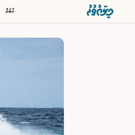
ޚަބަރު
ޚަބަރު
ސިޔާސީ
ރިޕޯޓު
ކުޅިވަރު
އަތޮޅުތަކުން
ވާހަކަ