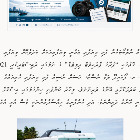
ރާ ނާލުބޯޓަކުން ފެށި ވިޔަފާރި ޒަމާނީ ވިޔަފާރިއަކަށް ބަދަލުކޮށް ވިޔަފާރި
ެ. ށ. ފޯކައިދޫ ލަވް ނެސްޓް، ހަސަން ނާސިރު ފެށި ވިޔަފާރި ކުރިއަރުވާ ޒ
ް ބަދަލުކޮށްލީ އޭނާގެ ދަރިންނެވެ. މިހާރު ކުންފުނި ހިންގުމުގައި އިސްކޮށް
ަނީ އޭނާގެ ދަރީންނެވެ. އަދި ކުންފުނީގެ ހިއްސާދާރުންނަކީ ވެސް އެއީ އެވެ