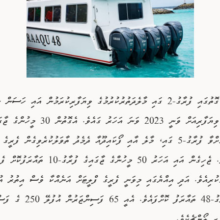
ނާލުބޯޓެއްގެ ގޮތުގައި ފުރާގު-2 ގައި މާލެދަތުރުކުރުމުގެ ވިޔަފާރިކުރަމުން އައި ހަސ
ފެރީކުރުމުގެ ވިޔަފާރިއަށް ވަނީ 2023 ވަނަ އަހަރު ގައެވެ. އެގޮތުން
ލޯންޗެއް ކަމަށްވާ ފުރާގު-5 ގައި، މާލެ އާއި ފޯކައިދޫއާ ދެމެދު ތާވަލުކުރެވިގެން ފެރީގ
ދޭން ފެށިއެވެ. ޖެހިގެން އައި އަހަރު 50 މީހުންގެ ޖާގައިގެ ފު
ކުރިއެވެ. އަދި އިއްޔެގައި މިވަނީ ފެރީގެ ފްލީޓަށް އަނެއްކާ ވެސް އިތުރު އު
ގޮތުގައި ފުރާގު-48 ތައާރަފު ކޮށްފައެވެ. އެއީ 65 ފަސިންޖަރުން އުފުލޭ 