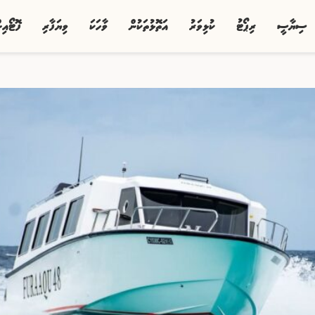
ސިޔާސީ
ރިޕޯޓު
ކުޅިވަރު
އަތޮޅުތަކުން
ވާހަކަ
ވިޔަފާރި
ފޮޓޯއި