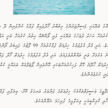
އްގެ ތެރޭގައި ފަސިންޖަރުންގެ އިތުބާރު ހޯދާފައިވާ ފުރާގު ކުންފުނިން ދޭ ޚި
ކުރުމަށް އަހަރު ދުވަހުގެ ތެރޭގައި ފެރީ ލޯންޗެއް އިތުރު ކުރުމަށް ވަނީ އަޒު
ކަނޑައަޅާފައެވެ. އަދި މުދާ އުފުލުމުގެ ޚިދުމަތް ފުޅާކުރުމަށް 99 ފ
ު އެޅުމަށް ވަނީ ތައްޔާރުވެފައެވެ. އަދި މުދާ އުފުލުމުގެ ޚިދުމަތް ހޯދާ ފަރާ
ދުމަތް ހޯދޭނެ ގޮތް ފަހިކުރުމަށްޓަކައި އޮންލައިން ޕޯޓަލްއެއް ތަރައްޤީ ކުރުުމ
ނީ ކުރެވެމުންނެވެ.
ލޮޖީގެ ވަޞީލަތްތަކާއެކު ޚިދުމަތުގެ ފެންވަރު ރަނގަޅު ކޮށް، ވިޔަފާރި ފުޅާ
ހޯދި ކާމިޔާބީއަކީ ވިޔަފާރީގެ ފުރިހަމަ ނަމޫނާއެކެވެ.