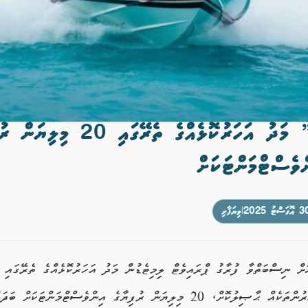
“ފުރާގު” މަދު އަހަރުކޮޅެއްގެ ތެރޭގައި 20 
ވެސްޓްމަންޓަކަށް
ޮގަސްޓު 2025
|
ވިޔަފާރި
ށް ނިސްބަތްވާ ފުރާގު ޕްރައިވެޓް ލިމިޓެޑުން މަދު އަހަރުކޮޅެއްގެ ތެރޭގައި ވ
ބޮޑެތި ކުރިއެރުންތަކެއް ޙާޞިލުކޮށް، 20 މިލިޔަން ރުފިޔާގެ އިންވެސްޓްމަންޓަކަށް 