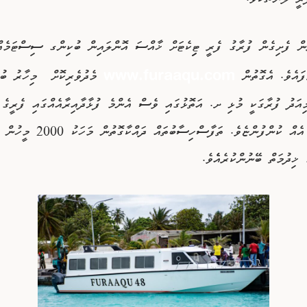
ރީ ލޯންޗެކެވެ.
ުން ފެށިގެން ފުރާގު ފެރީ ޓިިކެޓަށް ޚާއްސަ އޮންލައިން ބުކިންގ ސިސްޓަމެއ
ފައެވެ. އެގޮތުން
މެދުވެރިކޮށް މިހާރު ބު
www.furaaqu.com
ިއަދު ފުރާގަކީ މުޅި ށ. އަތޮޅުގައި ވެސް އެންމެ ފުޅާދާއިރާއެއްގައި ފެރީގެ 
ދެމުންގެންދާ އެއް ކުންފުންޏެވެ. ތަފާސްހިސާބުތައް ދައ
 ޚިދުމަތް ބޭނުންކުރެއެެވެ.