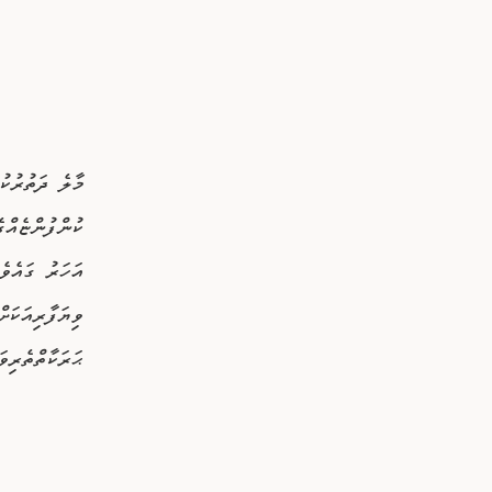
މާލެ ދަތުރުކު
އަހަރު ގައެވ
ވިޔަފާރިއަކަށ
ޙަރަކާތްތެރިވ