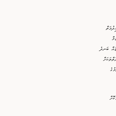
ދުމަތް
މް
ޫޓުގެ ފައިބަރު ދޯންޏެއް ބަނދެ
ތްތަކަށް
ުގެ
ކޮށް