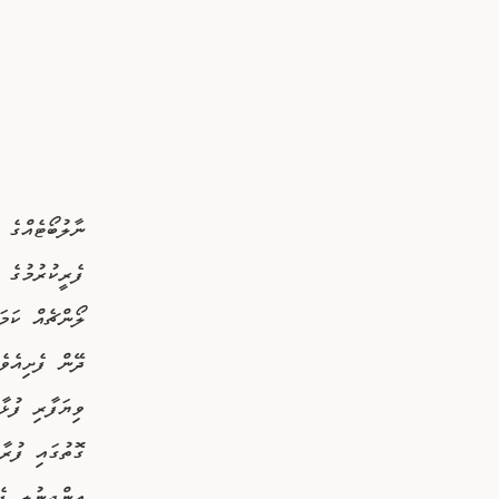
ވިޔަފާރި ފުޅާ