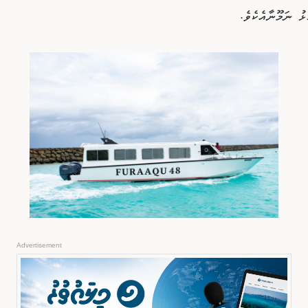
ު ނަމޫނާއެކެވެ.
Advertisement