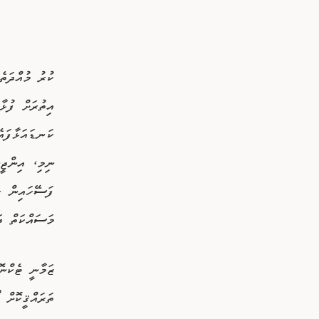
ކުރު މުއްދަތެ
އިތުރަށް ފުޅާ
ނިމި، އިންޖީނ
ފަސޭހައިން ޚި
މަސައްކަތް ދަ
ޒަމާނީ ޓެކްނޮ
ތަރައްޤީކޮށް 