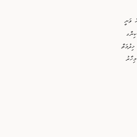
ް ވަނީ
ކިންގ
ޚިދުމަތް
ްކާގޮތުން މަހަކު 2000 މީހުން މިހާރު