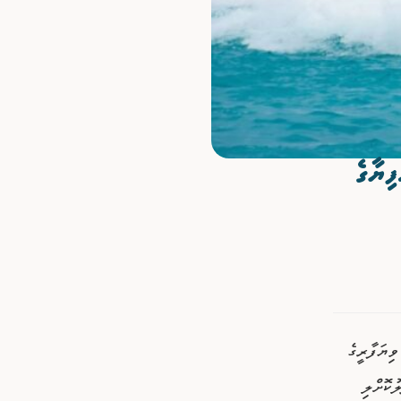
މިލިޔަން ރުފިޔާގެ
ިޔަފާރީގެ
ބަދަލުކޮށްލި