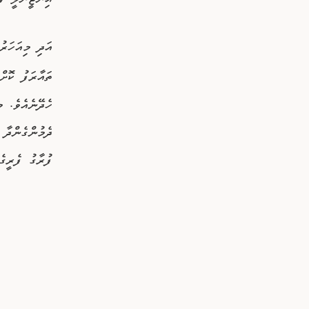
އިންޖީނުލީ ފެ
އަދި މިއަހަރ
ތައާރަފު ކޮށް
ހެދޭނެއެވެ. މ
ފުރާގު ފެރީގެ