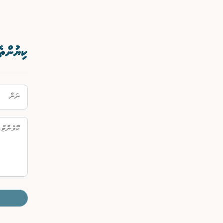
ކިޔުންތެ