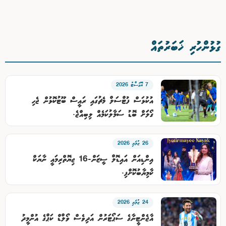
ގުޅުންހުރި ޚަބަރުތައް
7 އޮގަސްޓު 2026
އުކުޅަސް ފުޓްސަލް މެޗުގައި ރައީސް ބޫޓުކޮޅުން ޖެހި
ގޯލަަށް ބޮޑު ސަމާލުކަމެއް ލިބިއްޖެ.
26 ޖުލައި 2026
އިންޑިއަން އައިޑޮލް ސީޒަން-16 ޖިޔޮތްރިމައީ ނާޔަކް
ކާމިޔާބުކޮށްފި.
24 ޖުލައި 2026
އާޖެންޓީނާގެ ސަޕޯޓަރުން އަދިވެސް ވޯލްޑް ކަޕްގެ އުންމީދު