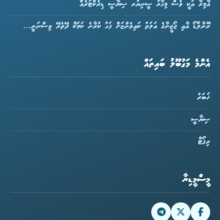
އާމިރާ އަކީ ވެސް މިހާރު ސީނިޔަރ ސިޔާސީ ޑިރެކްޓަރެއް
ރޮނާލްޑޯ އާއި ޖޯޖީނާގެ އަލަތު ކައިވެންޏަށް ފަހު ކުރާނެ ކަމަކާ ދޭތެރޭ ވިސްނަނީ…
އެންމެ މަގުބޫލު ބައިތައް
ޚަބަރު
ސިޔާސީ
ރިޕޯޓް
މީސްމީޑިޔާ