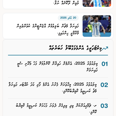
މުޅިން ދޫކޮށެއް ނުލާ.
20 ޖުލައި 2026
ފައިނަލް މެޗުން ބަލިވުމުން އާޖެންޓީނާގެ ކުޅުންތެރިން
މާރާމާރީ ހިންގައިފި.
މިކެޓަގަރީގެ އެންމެމަގުބޫލު ޚަބަރުތައް
މިލައުތުރު 2025: އެންމެން ހައިރާން ކޮށްލުމަށް ފަހު މަރޮށި ސެމީ
ފައިނަލަށް
މިލައުތުރު 2025: މިހާތަނަށް ފެނުުނު އެންމެ ފޯރި ގަދަ ކުއާޓަރ ފައިނަލް
މެޗު ކަނޑިތީމު ކާމިޔާބުކޮށްފި.
ށ. ޗެމްޕިއަންކަން ވިދި ވިދިގެން ދެވަނަ ފަހަރަށް ކަނޑިތީމު ކާމިޔާބު
ކޮށްފި.