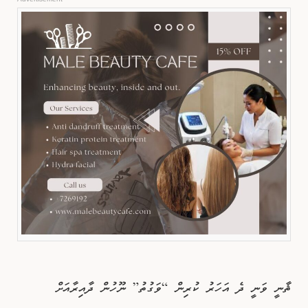
ޘާނީ ވަނީ ދެ އަހަރު ކުރިން “ވަގުތު” ނޫހުން ދާއިރާއަށް