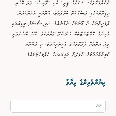
ނުކުތުމަށްފަހު، “ސަންގު ޓީވީ” އާއި “ވޮއިސް” ފަދަ ބޮޑެތި
މީޑިއާތަކުގައި މަސައްކަތް ކޮށްފައެވެ. އޭނާއަކީ އެހެންކަމުން
ދުވެހީންނަށް އާ މޫނަކަށް ނުވާނެއެވެ. އަދި ސޯޝަލް މީޑިއާގައި
މުހިންމު ކޮންޓެންޓްތައް ގެނެސްދޭ ފަރާތެކެވެ. އޭނާ ބޭނުންވަނީ
ތިޔަ އެންމެހާ ފަރާތްތަކުގެ އެހީތެރިކަމެވެ. މި މުބާރާތް
ކާމިޔާބުކުރުމުގެ ހުވަފެން ހަޤީޤަތަކަށް ހެދުމަށްޓަކައެވެ.
ކިޔުންތެރިންގެ ހިޔާލު