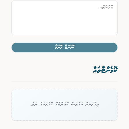
ކޮމެންޓް ފޮނުވާ
ކޮމެންޓްތައް
މިހާތަނަށް އެއްވެސް ކޮމެންޓެއް ކޮށްފައެއް ނެތް.