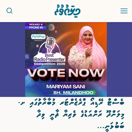
ޚަބަރު
ސިޔާސީ
ރިޕޯޓު
ކުޅިވަރު
ބެސްޓް ރޭޑިއޯ ޕްރެޒެންޓަރ މުބާރާތުގައި ށ.
އަތޮޅުތަކުން
މިލަންދޫ ރަންއަޑުގެ ވެރިޔާ ޘާނީ ވިދާ
ވާހަކަ
ބަބުޅަނީ…