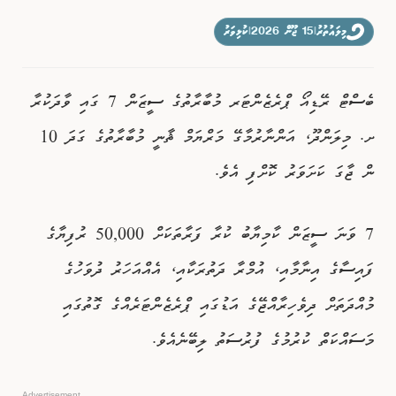
ވިޔަފާރި
މިލައުތުރު
|
15 ޖޫން 2026
|
ކުޅިވަރު
ފޮޓޯއިން ޚަބަރު
ބެސްޓް ރޭޑިއޯ ޕްރެޒެންޓަރ މުބާރާތުގެ ސީޒަން 7 ގައި ވާދަކުރާ
ށ. މިލަންދޫ، އަންނާރުމާގޭ މަރްޔަމް ޘާނީ މުބާރާތުގެ ގަދަ 10
ން ޖާގަ ކަށަވަރު ކޮށްފި އެވެ.
7 ވަނަ ސީޒަން ކާމިޔާބު ކުރާ ފަރާތަކަށް 50,000 ރުފިޔާގެ
ފައިސާގެ އިނާމާއި، އުމްރާ ދަތުރަކާއި، އެއްއަހަރު ދުވަހުގެ
މުއްދަތަށް ދިވެހިރާއްޖޭގެ އަޑުގައި ޕްރެޒެންޓަރެއްގެ ގޮތުގައި
މަސައްކަތް ކުރުމުގެ ފުރުސަތު ލިބޭނެއެވެ.
Advertisement