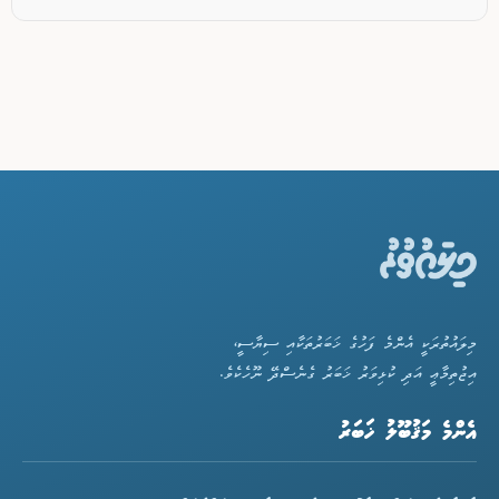
މިލައުތުރަކީ އެންމެ ފަހުގެ ޚަބަރުތަކާއި ސިޔާސީ،
އިޖުތިމާޢީ އަދި ކުޅިވަރު ޚަބަރު ގެނެސްދޭ ނޫހެކެވެ.
އެންމެ މަޤުބޫލު ޚަބަރު