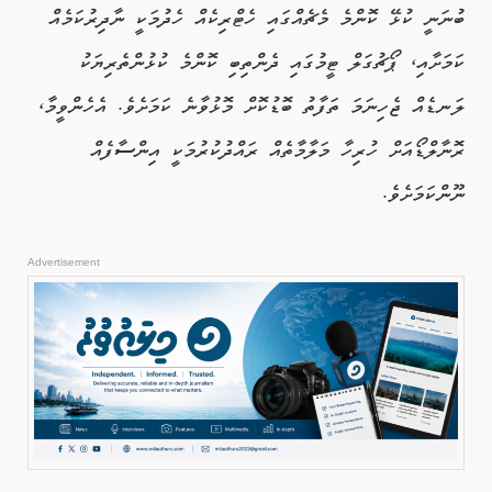
ބުނަނީ ކުޅޭ ކޮންމެ މެޗެއްގައި ހެޓްރިކެއް ހެދުމަކީ ނާދިރުކަމެއް
ކަމަށާއި، ޕޯޗުގަލް ޓީމުގައި ދެންތިބި ކޮންމެ ކުޅުންތެރިޔަކު
ލަނޑެއް ޖެހިނަމަ ތަފާތު ބޮޑުކޮށް މޮޅުވާނެ ކަމަށެވެ. އެހެންވީމާ،
ރޮނާލްޑޯއަށް ހުރިހާ މަލާމާތެއް ރައްދުކުރުމަކީ އިންސާފެއް
ނޫންކަމަށެވެ.
Advertisement