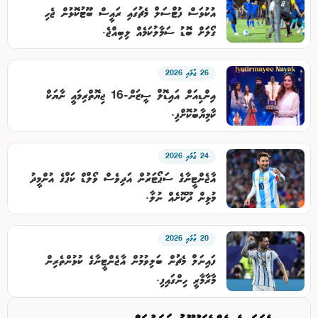
އުކުޅަސް ފުޓްސަލް މެޗުގައި ރައީސް ބޫޓުކޮޅުން ޖެހި
ގޯލަަށް ބޮޑު ސަމާލުކަމެއް ލިބިއްޖެ.
26 ޖުލައި 2026
އިންޑިއަން އައިޑޮލް ސީޒަން-16 ޖިޔޮތްރިމައީ ނާޔަކް
ކާމިޔާބުކޮށްފި.
24 ޖުލައި 2026
އާޖެންޓީނާގެ ސަޕޯޓަރުން އަދިވެސް ވޯލްޑް ކަޕްގެ އުންމީދު
މުޅިން ދޫކޮށެއް ނުލާ.
20 ޖުލައި 2026
ފައިނަލް މެޗުން ބަލިވުމުން އާޖެންޓީނާގެ ކުޅުންތެރިން
މާރާމާރީ ހިންގައިފި.