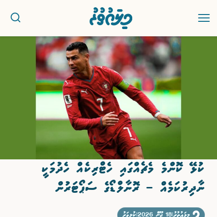
ޚަބަރު
ސިޔާސީ
ރިޕޯޓު
ކުޅިވަރު
ކުޅޭ ކޮންމެ މެޗެއްގައި ހެޓްރިކެއް ހެދުމަކީ
އަތޮޅުތަކުން
ނާދިރުކަމެއް – ރޮނާލްޑޯގެ ސަޕޯޓަރުން
ވާހަކަ
މިލައުތުރު
|
18 ޖޫން 2026
|
ކުޅިވަރު