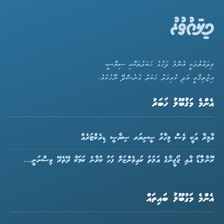
މިލައުތުރަކީ އެންމެ ފަހުގެ ޚަބަރުތަކާއި ސިޔާސީ،
އިޖުތިމާޢީ އަދި ކުޅިވަރު ޚަބަރު ގެނެސްދޭ ނޫހެކެވެ.
އެންމެ މަޤުބޫލު ޚަބަރު
އާމިރާ އަކީ ވެސް މިހާރު ސީނިޔަރ ސިޔާސީ ޑިރެކްޓަރެއް
ރޮނާލްޑޯ އާއި ޖޯޖީނާގެ އަލަތު ކައިވެންޏަށް ފަހު ކުރާނެ ކަމަކާ ދޭތެރޭ ވިސްނަނީ…
އެންމެ މަގުބޫލު ބައިތައް