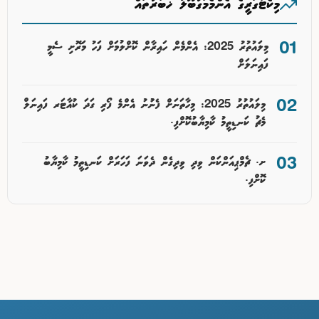
މިކެޓަގަރީގެ އެންމެމަގުބޫލު ޚަބަރުތައް
މިލައުތުރު 2025: އެންމެން ހައިރާން ކޮށްލުމަށް ފަހު މަރޮށި ސެމީ
ފައިނަލަށް
މިލައުތުރު 2025: މިހާތަނަށް ފެނުުނު އެންމެ ފޯރި ގަދަ ކުއާޓަރ ފައިނަލް
މެޗު ކަނޑިތީމު ކާމިޔާބުކޮށްފި.
ށ. ޗެމްޕިއަންކަން ވިދި ވިދިގެން ދެވަނަ ފަހަރަށް ކަނޑިތީމު ކާމިޔާބު
ކޮށްފި.