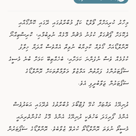
ވިޔަފާރި
މިހާރު ކުރިއަށްދާ ވޯލްޑް ކަޕް މުބާރާތުގައި ރޭގައި ކޮންގޯއާއި
ފޮޓޯއިން ޚަބަރު
ދެކޮޅަށް ޕޯޗުގަލް ކުޅުނު މެޗުން މޮޅެއް ނުލިބުމާއި، ކްރިސްޓިއާނޯ
ރޮނާލްޑޯއަށް ގޯލެއް ކާމިޔާބު ނުވިތާ އެއްވެސް އާދަޔާ ޚިލާފު
ކުޅުމެއް ވެސް ނުފެންނަ ކަމަށާއި، ބެހެއްޓިބޭ ކަމަށް ބުނެ މެސީގެ
ސަޕޯޓަރުންގެ ފަރާތުން އަމާޒުވާ މަލާމާތްތަކަށް ރޮނާލްޑޯގެ
ސަޕޯޓަރުން ޖަވާބުދީފި އެވެ.
ދުނިޔޭގެ ތައްޓަށް ކުޅޭ ފުޓްބޯޅަ މުބާރާތުގެ ތެރޭގައި އަބަދުވެސް
އެންމެ ފޯރިގަދަ ބަހުޘަކީ ދުނިޔޭގެ އެންމެ މޮޅު ކުޅުންތެރިޔައީ
މެސީތޯ ނުވަތަ ރޮނާލްޑޯތޯ ކުރެވޭ ޒުވާބެވެ. ރޮނާލްޑޯގެ ސަޕޯޓަރުން