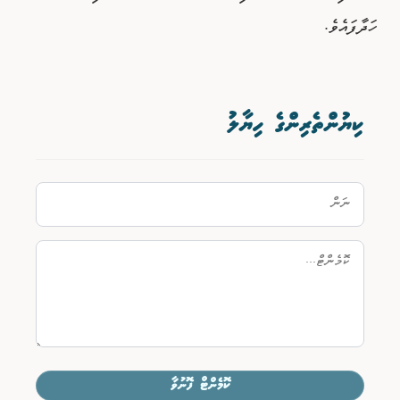
ހަދާފައެވެ.
ކިޔުންތެރިންގެ ހިޔާލު
ކޮމެންޓް ފޮނުވާ