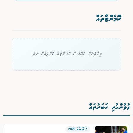
ކޮމެންޓްތައް
މިހާތަނަށް އެއްވެސް ކޮމެންޓެއް ކޮށްފައެއް ނެތް.
ގުޅުންހުރި ޚަބަރުތައް
7 އޮގަސްޓު 2026