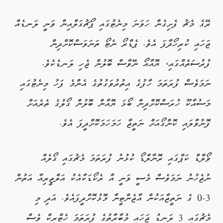
ރޭގެ މެޗު ފެށިގެން ހަވަނަ މިނެޓުގައި ޕޯޗުގަލްއިން ވަނީ ލަނޑެއް
ޖަހައި ކުރިހޯދާފަ އެވެ. ޕެޑްރޯ ނެޓޯ ތަނަވަސްކޮށްދިން
ފުރުސަތެއްގައި، ޔޮއާއޯ ނޭވާސް ބޮލުން ޖެހި ލަނޑެކެވެ.
ނަމަވެސް ފުރަތަމަ ހާފުގެ އިތުރުވަގުތުގެ އެންމެ ފަހު މިނެޓުގައި
މަސުއާކޫ ހުރަސްކޮށްދިން ބޯޅަ ޔޮއާން ބޮލުން ގޯލުގެ ތެރެއަށް
ފޮނުވާލައި ކޮންގޯއަށް ނަތީޖާ ހަމަހަމަކޮށްދީފަ އެވެ.
ވޯލްޑް ކަޕްގައި ރޮނާލްޑޯ ކުޅުނު ފުރަތަމަ މެޗުގައި ގޯލެއް
ނުޖެހުނު ނަމަވެސް މެސީ ވަނީ އާ ރެކޯޑަކާއެކު އަލްޖީރިއާ އަތުން
3-0 ގެ ނަތީޖާއަކުން އާޖެންޓީނާ މޮޅުކޮށްދީފައެވެ. އަދި މި
މެޗުގައި 3 ލަނޑު ޖަހައި މުބާރާތުގެ ފުރަތަމަ ހެޓްރިކް ވެސް