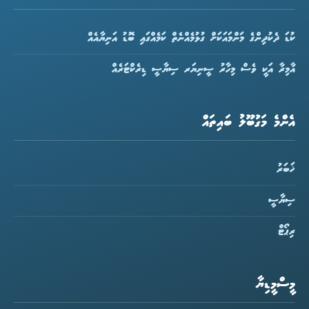
ކުޑަ ދެކުދިންގެ މަންމައަކަށް ގުޅުމެއްނެތް ކަމެއްގައި ބޮޑު އަނިޔާއެއް
އާމިރާ އަކީ ވެސް މިހާރު ސީނިޔަރ ސިޔާސީ ޑިރެކްޓަރެއް
އެންމެ މަގުބޫލު ބައިތައް
ޚަބަރު
ސިޔާސީ
ރިޕޯޓް
މީސްމީޑިޔާ