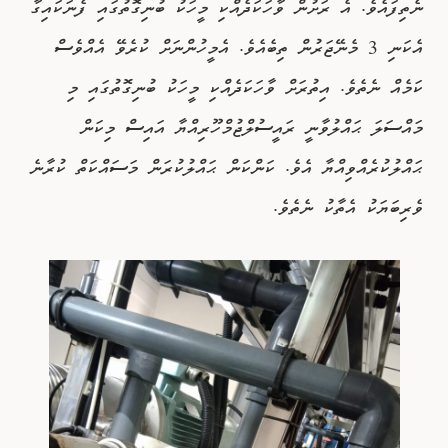
ނެތިފައެވެ. އެ ރަށުން ވާހަކަދެއްކި މީހަކު ބުނިގޮތުގައި ފެނަކައިގާ
އެކަނި 3 މެނޭޖަރުން ތިބެއެވެ. އެމީހުންނަށް ކުރެވޭ އެއްވެސް
ކަމެއް ނެތެވެ. އިތުރަށް ވާހަކަދެއްކި މީހަކު ބުނިގޮތުގައި މި
މައްސަލަ ޙައްލުވާނީ ރައީސުލްޖުމްހޫރިއްޔާ އައިސް މިކަން
ޙައްލުކުރެއްވިއްޔާ އެވެ. ކަންކަން ޙައްލުކުރަން މަސައްކަތް ކުރާނެ
ވެރިބަޔަކު އެތާކު ނެތެވެ.