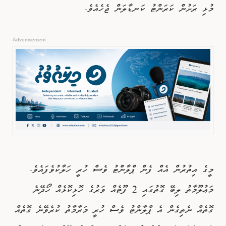
މުޅި ރަށުން ކަރަންޓު ކަނޑާލަން ޖެހެއެވެ.
Advertisement
މީގެ އިތުރުން އެއް ފެން ޕްލާންޓު ވެސް ހުރީ ހަލާކުވެފައެވެ.
މަޢުލޫމާތު ލިބޭ ގޮތުގައި 2 ފޫޓެއް ވަރުގެ ހޮޅިކޮޅެއް ހޯދޭނެ
ގޮތެއް ނެތިގެން އެ ޕްލާންޓު ވެސް ހުރީ މަރާމާތު ކުރެވޭނެ ގޮތެއް