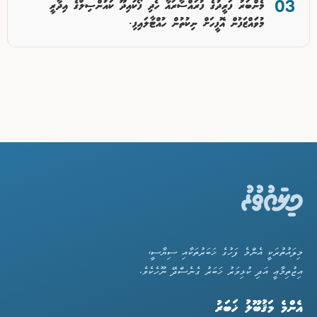
މެންބަރު ފަރީދުގެ ފުރައްސާރައާ ހެދި ފޯކައިދޫ ކައުންސިލްގެ އިދާރީ
މުވަައްޒަފުން އޮފީހަށް ނިކުތުން ހުއްޓާލައިފި.
މިލައުތުރަކީ އެންމެ ފަހުގެ ޚަބަރުތަކާއި ސިޔާސީ،
އިޖުތިމާޢީ އަދި ކުޅިވަރު ޚަބަރު ގެނެސްދޭ ނޫހެކެވެ.
އެންމެ މަޤުބޫލު ޚަބަރު