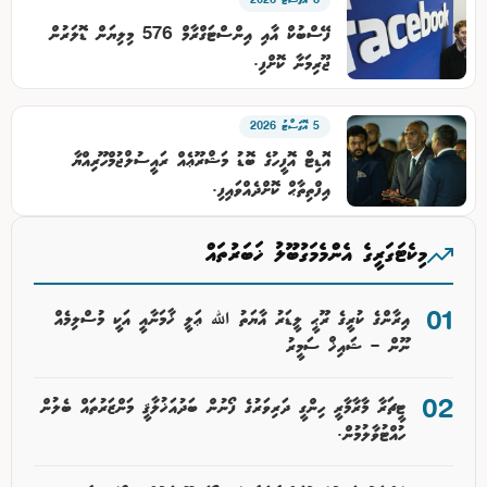
8 އޮގަސްޓު 2026
ފޭސްބުކް އާއި އިންސްޓަގްރާމް 576 މިލިޔަން ޑޮލަރުން
ޖޫރިމަނާ ކޮށްފި.
5 އޮގަސްޓު 2026
އޮޑިޓް އޮފީހުގެ ބޮޑު މަޝްރޫޢެއް ރައީސުލްޖުމްހޫރިއްޔާ
އިފްތިތާޙް ކޮށްދެއްވައިފި.
މިކެޓަގަރީގެ އެންމެމަގުބޫލު ޚަބަރުތައް
އިރާންގެ ކުރީގެ ރޫޙީ ލީޑަރު އާޔަތު ﷲ ޢަލީ ޚާމަނާއީ އަކީ މުސްލިމެއް
ނޫން – ޝައިޚް ސަމީރު
ޓީޗަރާ މާރާމާރީ ހިންގީ ދަރިވަރުގެ ފޯނުން ބަދުއަޚުލާޤީ މަންޒަރުތައް ބެލުން
ހުއްޓުވާލުމުން.