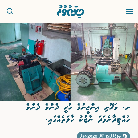
ޚަބަރު
ސިޔާސީ
ރިޕޯޓު
ކުޅިވަރު
ށ. މަރޮށި އިންޖީނުގެ ހުރީ ދެންމެ ދެންމެ
އަތޮޅުތަކުން
ހުއްޓިދާނެފަދަ ނާޒުކު ހާލަތެއްގައި.
ވާހަކަ
މިލައުތުރު
|
15 ޖޫން 2026
|
ޚަބަރު