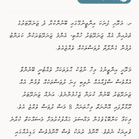
ވިޔަފާރި
ށ. މަރޮށި ފެނަކަ އިންޖީނުގޭގައި ބޭނުންކުރާ ދެ ޖަނަރޭޓަރުގެ
ފޮޓޯއިން ޚަބަރު
ތެރެއިން އެއް ޖަނަރޭޓަރު ހުއްޓި، އެންމެ ޖަނަރޭޓަރަކުން ކަރަންޓު
ދެމުން ގެންދާތާ ދުވަސްތަކެއް ވެއްޖެއެވެ.
މަރޮށީ އިންޖީނުގެ މިހާ ނާޒުކު ޙާލަތަކަށް ވެއްޓުނީ ބޭނުންވާ
އެއްވެސް ސްޕެއާއެއް ނުލިބި ގިނަ ދުވަސްތަކެއް ވުމުން އެއް
ޖަނަރޭޓަރު ބޭނުން ކުރަން ޖެހުމުންނެވެ. އަނެއް ޖަނަރޭޓަރު
ރޫޅާލާފައި އޮންނަތާ މިހާތަނަށް 8 މަސް ދުވަސް ވެއްޖެ އެވެ.
މިކަމާ ކަންބޮޑުވެގެން މައްސަލަ ޙައްލުކުރުމަށް މަސައްކަތް ކުރާނެ
ވެރިޔަކު ނެތެވެ. ކޮންމެ ރެޔަކު ވެސް ކޮންމެވެސް ގަޑިއެއްގައި