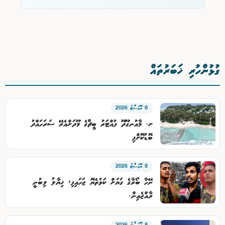
ގުޅުންހުރި ޚަބަރުތައް
8 އޮގަސްޓު 2026
ށ. މާއުނގޫދޫ ފުއްޓަރު ބީޗްގެ މޫދަށްއެރޭ ސަރަހައްދު
ބޮޑުކޮށްފި
8 އޮގަސްޓު 2026
ނޭހާ ބޯރާގެ ގަޔަށް ކަޅުތެޔޮ ޖަހައިފި، ޚިޔާލު ލިބުނީ
ރާއްޖެއިން.