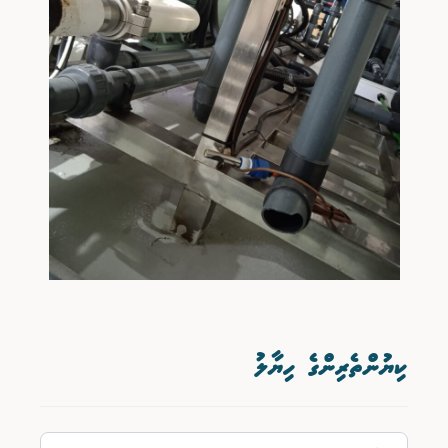
ކިޔުންތެރިންގެ ހިޔާލު