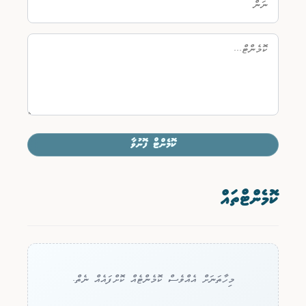
ކޮމެންޓް ފޮނުވާ
ކޮމެންޓްތައް
މިހާތަނަށް އެއްވެސް ކޮމެންޓެއް ކޮށްފައެއް ނެތް.