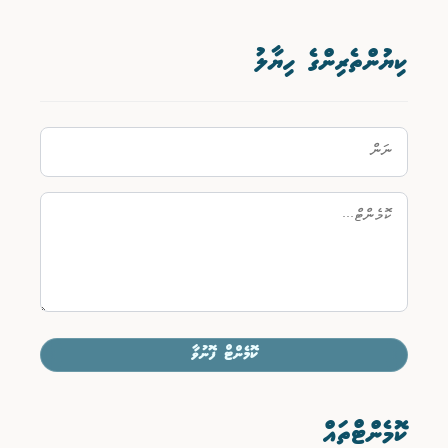
ކިޔުންތެރިންގެ ހިޔާލު
ކޮމެންޓް ފޮނުވާ
ކޮމެންޓްތައް