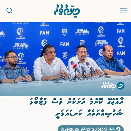
ޚަބަރު
ސިޔާސީ
ރިޕޯޓު
ކުޅިވަރު
ރާއްޖޭގެ ކޮންމެ ރަށަކުން ވެސް ފުޓްބޯޅަ
އަތޮޅުތަކުން
ޝަހުސިއްޔަތެއް ކަނޑައަޅަނީ
ވާހަކަ
ޝާން މުޙައްމަދު
|
20 އޮގަސްޓު 2025
|
ކުޅިވަރު