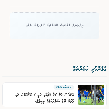
މިހާތަނަށް އެއްވެސް ކޮމެންޓެއް ކޮށްފައެއް ނެތް.
ގުޅުންހުރި ޚަބަރުތައް
7 އޮގަސްޓު 2026
އުކުޅަސް ފުޓްސަލް މެޗުގައި ރައީސް ބޫޓުކޮޅުން ޖެހި
ގޯލަަށް ބޮޑު ސަމާލުކަމެއް ލިބިއްޖެ.