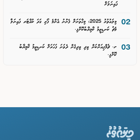
ފައިނަލަށް
މިލައުތުރު 2025: މިހާތަނަށް ފެނުުނު އެންމެ ފޯރި ގަދަ ކުއާޓަރ ފައިނަލް
މެޗު ކަނޑިތީމު ކާމިޔާބުކޮށްފި.
ށ. ޗެމްޕިއަންކަން ވިދި ވިދިގެން ދެވަނަ ފަހަރަށް ކަނޑިތީމު ކާމިޔާބު
ކޮށްފި.