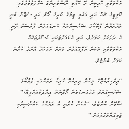
އެކުލަވާލި ކޮމިޓީން ރޭ ބޭއްވި ނޫސްވެރިންގެ ބައްދަލުވުމުގައި
ކޮމިޓީގެ ޗެއާ އަދި ގައުމީ ޓީމުގެ ކުރީގެ ކޯޗު އަލީ ސުޒޭން ބުނީ
ރަށްރަށުން ފުޓްބޯޅަ ޝަހުސިއްޔަތު ކަނޑައަޅަން ފުރުސަތު ދޭނީ
އެ ރަށަކަށް ކަމަށެވެ. އަދި އެކަމަށްޓަކައި އުސޫލުތަކެއް
އެކުލަވާލާއި އެކަން އެފްއޭއެމުން ވަރަށް އަވަހަށް އާންމު ކުރާނެ
ކަމަށް ބުންޏެވެ.
“ދިވެހިރާއްޖޭގެ މީހުން ދިރިއުޅޭ ހުރިހާ ރަށެއްގައި ފުޓްބޯޅަ
ޝަހުސިއްޔަތު އަޅުގަނޑުމެން ހޯދާނަން އިރާދަކުރެއްވިޔާ،”
ސުޒޭން ބުންޏެވެ. “އެކަން ކުރާނީ އެ ރަށެއްގެ ކައުންސިލާއި
ޖަމިއްޔާތައްވެގެން.”