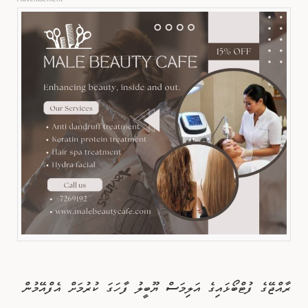
ރާއްޖޭގެ ފުޓްބޯޅައިގެ އަލިމަސް ޔޫބީލު ފާހަގަ ކުރުމަށް އެފްއޭމުން