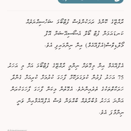
ވިޔަފާރި
ރާއްޖޭގެ ކޮންމެ ރަށަކުންވެސް ފުޓްބޯޅަ ޝަހުސިއްޔަތެއް
ފޮޓޯއިން ޚަބަރު
ކަނޑައަޅަން ފުޓް ބޯލް އެސޯސިއޭޝަން އޮފް
މޯލްޑިވްސް(އެފްއޭއެމް) އިން ނިންމައިފި އެވެ.
އެފްއޭއެމް އިން މިގޮތަށް ނިންމީ ރާއްޖޭގެ ފުޓްބޯޅަ އަށް މި އަހަރު
75 އަހަރު ފުރުން ކުލަގަދަކޮށް ފާހަގަ ކުރުމަށް ކުރިއަށް ގެންދާ
ހަރަކާތްތަކުގެ ތެރެއިންނެވެ. އެގޮތުން މިކަން ފާހަގަ ފާހަގަކުރަން
އަންނަ އަހަރު މުބާރާތެއް ބާއްވަން ވެސް އެފްއޭއެމްއިން ވަނީ
ނިންމާފަ އެވެ.
Advertisement