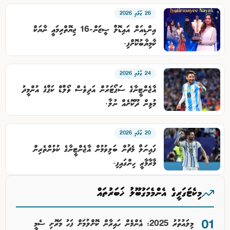
26 ޖުލައި 2026
އިންޑިއަން އައިޑޮލް ސީޒަން-16 ޖިޔޮތްރިމައީ ނާޔަކް
ކާމިޔާބުކޮށްފި.
24 ޖުލައި 2026
އާޖެންޓީނާގެ ސަޕޯޓަރުން އަދިވެސް ވޯލްޑް ކަޕްގެ އުންމީދު
މުޅިން ދޫކޮށެއް ނުލާ.
20 ޖުލައި 2026
ފައިނަލް މެޗުން ބަލިވުމުން އާޖެންޓީނާގެ ކުޅުންތެރިން
މާރާމާރީ ހިންގައިފި.
މިކެޓަގަރީގެ އެންމެމަގުބޫލު ޚަބަރުތައް
މިލައުތުރު 2025: އެންމެން ހައިރާން ކޮށްލުމަށް ފަހު މަރޮށި ސެމީ