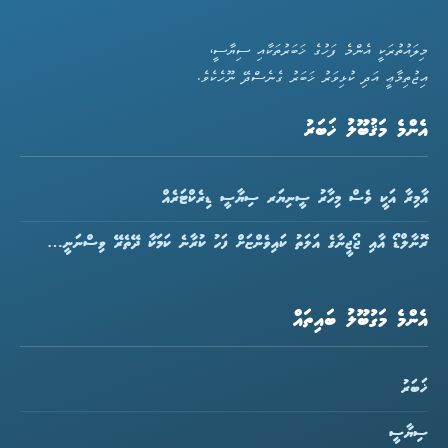
މިލައުތުރަކީ އެންމެ ފަހުގެ ޚަބަރުތަކާއި ސިޔާސީ،
އިޖުތިމާޢީ އަދި ކުޅިވަރު ޚަބަރު ގެނެސްދޭ ނޫހެކެވެ.
އެންމެ މަޤުބޫލު ޚަބަރު
އާމިރާ އަކީ ވެސް މިހާރު ސީނިޔަރ ސިޔާސީ ޑިރެކްޓަރެއް
ރޮނާލްޑޯ އާއި ޖޯޖީނާގެ އަލަތު ކައިވެންޏަށް ފަހު ކުރާނެ ކަމަކާ ދޭތެރޭ ވިސްނަނީ…
އެންމެ މަގުބޫލު ބައިތައް
ޚަބަރު
ސިޔާސީ