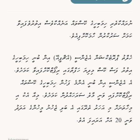
ވިޔަފާރި
ނުރައްކާތެރި ހިމަބިހީގެ ކޭސްތައް އަނެއްކާވެސް އިތުރުވެފައިވާ
ފޮޓޯއިން ޚަބަރު
ކަމަށް ސަރުކާރުން ހާމަކޮށްފިއެވެ.
ހެލްތު ޕްރޮޓެކްޝަން އެޖެންސީ (އެޗްޕީއޭ) އިން ބުނީ ހިމަބިހީގެ
އިތުރު ފަސް ކޭސް މިދިޔަ ހަފްތާގައި ރިޕޯޓްކޮށްފައިވާ ކަމަށެވެ.
އެ އެޖެންސީ އިން ބުނީ އެންމެ ފަހުން ހިމަބިހީގެ ކޭސްތައް
ރިޕޯޓްކޮށްފައި ވަނީ މާލެ ސަރަހައްދުން ކަމަށެވެ. މިއާ އެކު އި
މިހާތަނަށް މި އަހަރު ތެރޭގައި އެ ބަލި ޖެހުނު މީހުންގެ އަދަދު
ވަނީ 20 އަށް އަރައިފަ އެވެ.
Advertisement