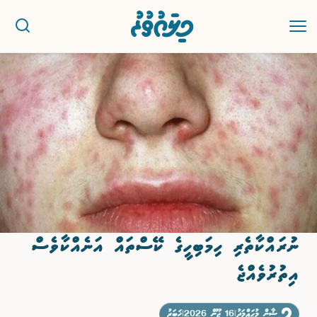
ޚަބަރު
ސިޔާސީ
ރިޕޯޓު
ކުޅިވަރު
ނުރައްކާތެރި ހިމަބިހީގެ ކޭސްތައް އަނެއްކާވެސް
އަތޮޅުތަކުން
އިތުރުވެއްޖެ
ވާހަކަ
ޝާން މުޙައްމަދު
|
16 ޖޫން 2026
|
ޚަބަރު