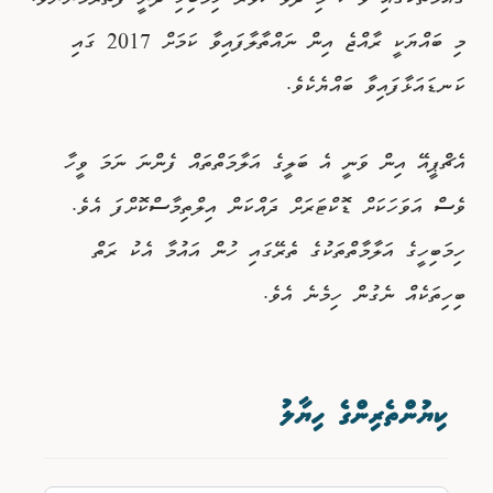
ގައުމުތަކުގައި ވެސް މި ދުވަސްވަރު ހިމަބިހި ދަނީ ފެތުރެމުންނެވެ.
މި ބައްޔަކީ ރާއްޖެ އިން ނައްތާލާފައިވާ ކަމަށް 2017 ގައި
ކަނޑައަޅާފައިވާ ބައްޔެކެވެ.
އެޗްޕީއޭ އިން ވަނީ އެ ބަލީގެ އަލާމަތްތައް ފެންނަ ނަމަ ވީހާ
ވެސް އަވަހަކަށް ޑޮކްޓަރަށް ދައްކަން އިލްތިމާސްކޮށްފަ އެވެ.
ހިމަބިހީގެ އަލާމާތްތަކުގެ ތެރޭގައި ހުން އައުމާ އެކު ރަތް
ބިހިތަކެއް ނެގުން ހިމެނެ އެވެ.
ކިޔުންތެރިންގެ ހިޔާލު