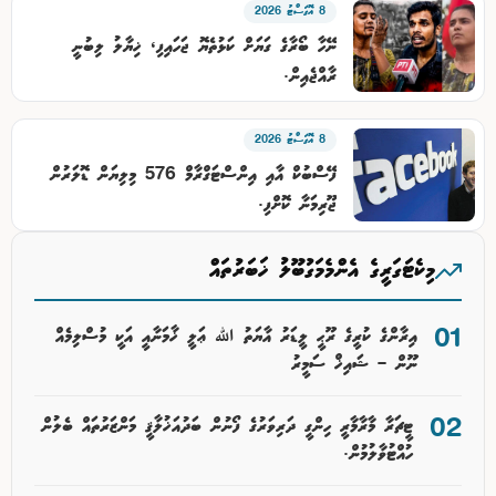
8 އޮގަސްޓު 2026
ނޭހާ ބޯރާގެ ގަޔަށް ކަޅުތެޔޮ ޖަހައިފި، ޚިޔާލު ލިބުނީ
ރާއްޖެއިން.
8 އޮގަސްޓު 2026
ފޭސްބުކް އާއި އިންސްޓަގްރާމް 576 މިލިޔަން ޑޮލަރުން
ޖޫރިމަނާ ކޮށްފި.
މިކެޓަގަރީގެ އެންމެމަގުބޫލު ޚަބަރުތައް
އިރާންގެ ކުރީގެ ރޫޙީ ލީޑަރު އާޔަތު ﷲ ޢަލީ ޚާމަނާއީ އަކީ މުސްލިމެއް
ނޫން – ޝައިޚް ސަމީރު
ޓީޗަރާ މާރާމާރީ ހިންގީ ދަރިވަރުގެ ފޯނުން ބަދުއަޚުލާޤީ މަންޒަރުތައް ބެލުން
ހުއްޓުވާލުމުން.