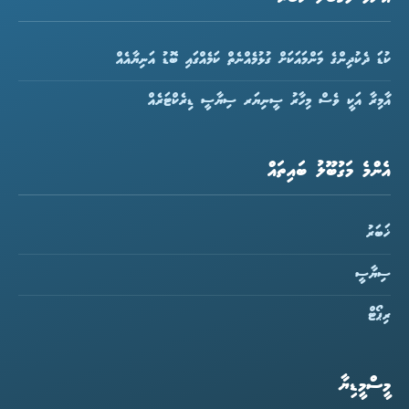
ކުޑަ ދެކުދިންގެ މަންމައަކަށް ގުޅުމެއްނެތް ކަމެއްގައި ބޮޑު އަނިޔާއެއް
އާމިރާ އަކީ ވެސް މިހާރު ސީނިޔަރ ސިޔާސީ ޑިރެކްޓަރެއް
އެންމެ މަގުބޫލު ބައިތައް
ޚަބަރު
ސިޔާސީ
ރިޕޯޓް
މީސްމީޑިޔާ