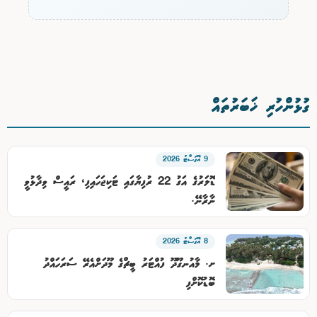
ގުޅުންހުރި ޚަބަރުތައް
9 އޮގަސްޓު 2026
ޑޮލަރުގެ އަގު 22 ރުފިޔާގައި ޓަކިޖަހައިފި، ރައީސް ވިދާޅުވީ
ނާރާނޭ.
8 އޮގަސްޓު 2026
ށ. މާއުނގޫދޫ ފުއްޓަރު ބީޗްގެ މޫދަށްއެރޭ ސަރަހައްދު
ބޮޑުކޮށްފި