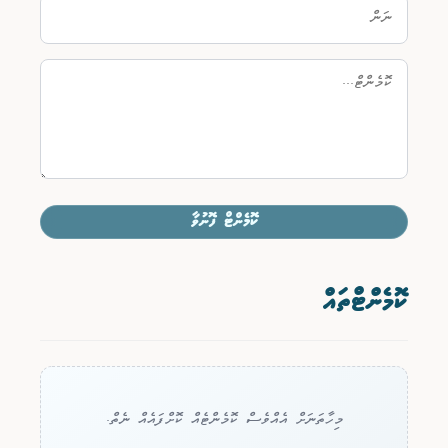
ކޮމެންޓް ފޮނުވާ
ކޮމެންޓްތައް
މިހާތަނަށް އެއްވެސް ކޮމެންޓެއް ކޮށްފައެއް ނެތް.