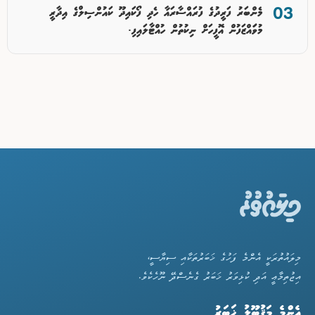
މެންބަރު ފަރީދުގެ ފުރައްސާރައާ ހެދި ފޯކައިދޫ ކައުންސިލްގެ އިދާރީ
މުވަައްޒަފުން އޮފީހަށް ނިކުތުން ހުއްޓާލައިފި.
މިލައުތުރަކީ އެންމެ ފަހުގެ ޚަބަރުތަކާއި ސިޔާސީ،
އިޖުތިމާޢީ އަދި ކުޅިވަރު ޚަބަރު ގެނެސްދޭ ނޫހެކެވެ.
އެންމެ މަޤުބޫލު ޚަބަރު