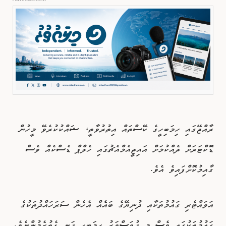
ރާއްޖޭގައި ހިމަބިހީގެ ކޭސްތައް އިތުރުވާތީ، ޝައްކުކުރެވޭ މީހުން
ޑޮކްޓަރަށް ދެއްކުމަށް އައިޖީއެމްއެޗުގައި ހެލްޕް ޑެސްކެއް ވެސް
ގާއިމުކޮށްފައިވެ އެވެ.
އަވައްޓެރި ގައުމުތަކާއި ދުނިޔޭގެ ބައެެއް އެހެން ސަރަހައްދުތަކުގެ