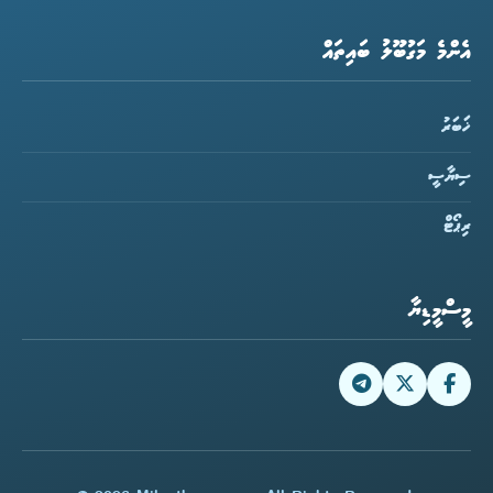
އެންމެ މަގުބޫލު ބައިތައް
ޚަބަރު
ސިޔާސީ
ރިޕޯޓް
މީސްމީޑިޔާ