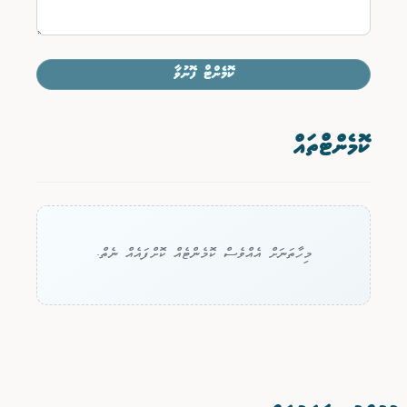
ކޮމެންޓް ފޮނުވާ
ކޮމެންޓްތައް
މިހާތަނަށް އެއްވެސް ކޮމެންޓެއް ކޮށްފައެއް ނެތް.