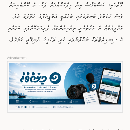
ގޮތުގައި، ކަސްޓަމްސް އިން ހިފެހެއްޓުމަށް ފަހު، ދެ ކޮންޓެއިނަރު
ވެސް ހުޅުމާލެ ބަނދަރުގައި ބެހެއްޓީ އެމްޕީއެލްގެ ހަވާލުގަ އެވެ.
އެމްޕީއެލްއާ އެ ހަވާލުކުރީ ލިޔެކިޔުންތައް ފުރިހަމަކޮށްފައި ކަމަށާއި
އެ ސިނގިރެޓްތައް ނައްތާނުލައި ހުރީ ތަހުގީގު ނުނިމޭތީ ކަމަށެވެ.
Advertisement