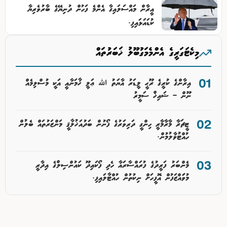
އީރާން މައްސަލައިގާ އެންމެ ފަހުން ދުނިޔޭގެ ބާރުވެރިޔާ
ކުޑައަޅައިފި.
މިކެޓަގަރީގެ އެންމެމަގުބޫލު ޚަބަރުތައް
އިރާންގެ ކުރީގެ ރޫޙީ ލީޑަރު އާޔަތު ﷲ ޢަލީ ޚާމަނާއީ އަކީ މުސްލިމެއް
ނޫން – ޝައިޚް ސަމީރު
ޓީޗަރާ މާރާމާރީ ހިންގީ ދަރިވަރުގެ ފޯނުން ބަދުއަޚުލާޤީ މަންޒަރުތައް ބެލުން
ހުއްޓުވާލުމުން.
މެންބަރު ފަރީދުގެ ފުރައްސާރައާ ހެދި ފޯކައިދޫ ކައުންސިލްގެ އިދާރީ
މުވަައްޒަފުން އޮފީހަށް ނިކުތުން ހުއްޓާލައިފި.