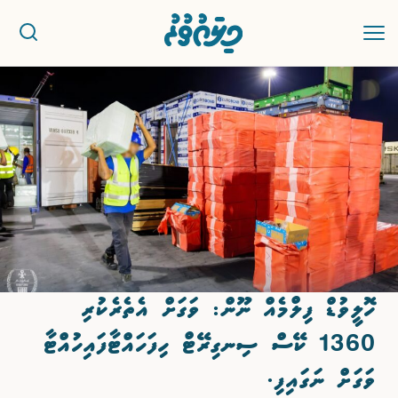
ޚަބަރު
ސިޔާސީ
ރިޕޯޓު
ކުޅިވަރު
ހޮލީވުޑް ފިލްމެއް ނޫން: ވަގަށް އެތެރެކުރި
އަތޮޅުތަކުން
1360 ކޭސް ސިނގިރޭޓް ހިފަހައްޓާފައިހުއްޓާ
ވާހަކަ
ވަގަށް ނަގައިފި.