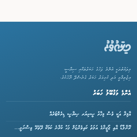
މިލައުތުރަކީ އެންމެ ފަހުގެ ޚަބަރުތަކާއި ސިޔާސީ،
އިޖުތިމާޢީ އަދި ކުޅިވަރު ޚަބަރު ގެނެސްދޭ ނޫހެކެވެ.
އެންމެ މަޤުބޫލު ޚަބަރު
އާމިރާ އަކީ ވެސް މިހާރު ސީނިޔަރ ސިޔާސީ ޑިރެކްޓަރެއް
ރޮނާލްޑޯ އާއި ޖޯޖީނާގެ އަލަތު ކައިވެންޏަށް ފަހު ކުރާނެ ކަމަކާ ދޭތެރޭ ވިސްނަނީ…