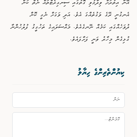
އޭނާ އިތުރަށް ވިދާޅުވި ގޮތުގައި ސިނގިރެޓްތައް ނެތް ކަން
އެނގުނީ ރޭގެ ވަގުތެއްގަ އެވެ. އަދި ވަގަށް ނެގީ ކޮން
ދުވަހެއްގައި ކަމެއް ނޭނގެއެވެ. މައްސަލައިގެ ތަހުގީގު ފުލުހުންނާ
ގުޅިގެން މިހާރު ވަނީ ފަށާފައެވެ.
ކިޔުންތެރިންގެ ހިޔާލު