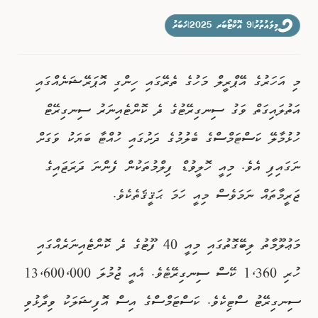
ވިޔަފާރި
މިލައުތުރު
|
9 އޮކްޓޯބަރ 2025
|
ޚަބަރު
ފޮޓޯއިން ޚަބަރު
މި އަހަރުގެ އޭޕްރީލް މަހުގެ ތެރޭގައި ހިންގި އޮޕަރޭޝަނެއްގައި
އަތުލައިގަތް ވަގު ސިނގިރޭޓުގެ ދެ ކޮންޓެއިނަރު ސިނގިރޭޓް
ހުޅުމާލޭ ކަސްޓަމްސްގެ ބެލުމުގެ ދަށުގައި ހުއްޓާ ބަޔަކު ވަގަށް
ނަގައިފި އެވެ. މިއީ ހޮލީވުޑް ފިލްމުތަކުން ފެންނަ ދަރަޖައިގެ
ޖަރީމާތައް ނަމަވެސް މިއީ ހަމަ ޙަޤީޤަތެކެވެ.
މަޢުލޫމާތު ލިބޭގޮތުގައި މިއީ 40 ފޫޓުގެ ދެ ކޮންޓެއިނަރެއްގައި
ހުރި 1،360 ކޭސް ސިނގިރޭޓެވެ. އެއީ ޖުމުލަ 13،600،000
ސިނގިރޭޓު ސްޓިކެވެ. ކަސްޓަމްސްގެ އިސް އޮފިޝަލަކު ވިދާޅުވި