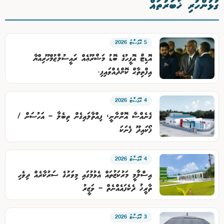
ގުޅުންހުރި ޚަބަރުތައް
5 އޮގަސްޓު 2026
އޮޑިޓް އޮފީހުގެ ބޮޑު މަޝްރޫޢެއް ރައީސުލްޖުމްހޫރިއްޔާ
އިފްތިތާޙް ކޮށްދެއްވައިފި.
4 އޮގަސްޓު 2026
ގެނެއްސާ އޮންނާނީ، ފިއްތާލައިގެން ތިބެލާ – އަހުސަން /
ފޯކައިދޫ ފެނަކަ
4 އޮގަސްޓު 2026
އިސްލާމީ މަރުކަޒުތައް އެޅުމުގައި މިވަރުގެ ސަރުކާރެއް ދިވެހި
ތާރީޚު ދެކެފައެއްނެތް – ވަޒީރު
3 އޮގަސްޓު 2026